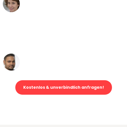
Maria W
Umzug von Stuttgart nach Wien
"Mein Klavier kam in unter 24 Stunden
ohne einen Kratzer an - ein
erstklassiger Service!"
Ümit Y.
Klaviertransport in Stuttgart
Kostenlos & unverbindlich anfragen!
Jetzt anfragen und der nächste glückliche Kunde werden. Alle
Umzugsanfragen sind zu
100% kostenlos & unverbindlich!