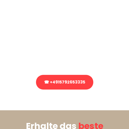
Kostenlose Beratung!
Sie haben Fragen?
Sie haben Fragen zu Ihrem Transport oder benötigen eine Beratung
bezüglich Ihres Umzug?
Rufen Sie uns gerne an, unser Team aus Experten freut sich, Ihnen
kostenlos weiterzuhelfen!
☎ +4915792653335
Stattdessen eine unverbindliche Anfrage senden
Erhalte das
beste