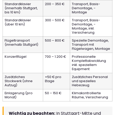
Standardklavier
200 – 350 €
Transport, Basis-
(innerhalb Stuttgart,
Demontage, -
bis 10 km)
Montage
Standardklavier
300 – 500 €
Transport, Basis-
(über 10 km)
Demontage, -
Montage, inkl.
Versicherung
Flügeltransport
500 – 800 €
Spezielle Demontage,
(innerhalb Stuttgart)
Transport mit
Flügelwagen, Montage
Konzertflügel
700 – 1.200 €
Professionelle
Komplettabwicklung
inkl. speziellem
Equipment
Zusätzliches
+50 € pro
Zusätzliches Personal
Stockwerk (ohne
Etage
und spezielles
Aufzug)
Hebezeug
Einlagerung (pro
50 – 150 €
Klimakontrollierte
Monat)
Räume, Versicherung
Wichtig zu beachten:
In Stuttgart-Mitte und