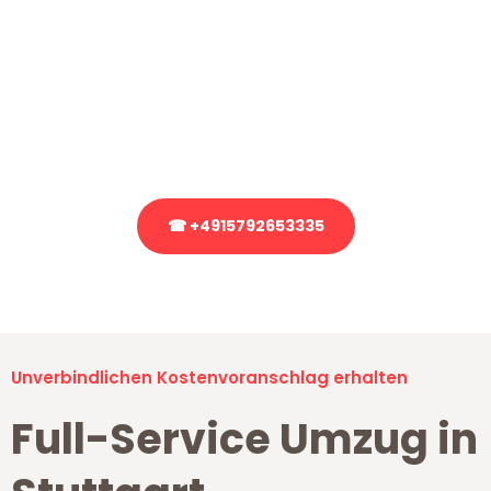
Sie haben Fragen?
Sie haben Fragen zu Ihrem Transport oder benötigen eine Beratung
bezüglich Ihres Umzug?
Rufen Sie uns gerne an, unser Team aus Experten freut sich, Ihnen
kostenlos weiterzuhelfen!
☎ +4915792653335
Stattdessen eine unverbindliche Anfrage senden
Unverbindlichen Kostenvoranschlag erhalten
Full-Service Umzug in