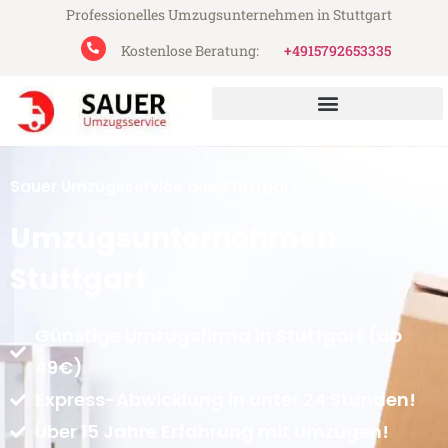
Professionelles Umzugsunternehmen in Stuttgart
Kostenlose Beratung:
+4915792653335
Sauer Umzugsservice aus Stuttgart
Umzugsunternehmen
Stuttgart
Günstige Umzugsfirma in Stuttgart (ab
49€)
Express-Abwicklung in unter 24 Stunden!
Über 15 Jahre Erfahrung mit Umzügen!