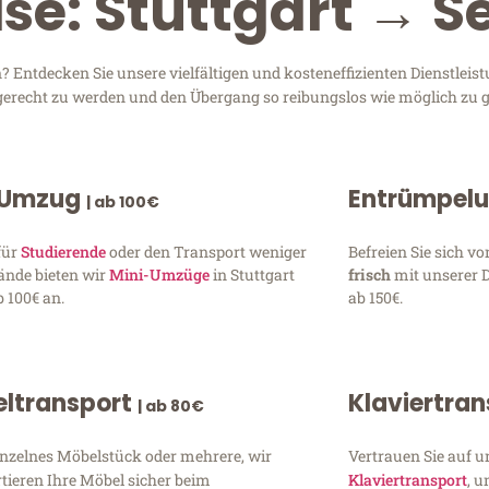
se: Stuttgart → S
 Entdecken Sie unsere vielfältigen und kosteneffizienten Dienstlei
en gerecht zu werden und den Übergang so reibungslos wie möglich zu g
 Umzug
Entrümpel
| ab 100€
für
Studierende
oder den Transport weniger
Befreien Sie sich 
ände bieten wir
Mini-Umzüge
in Stuttgart
frisch
mit unserer 
 100€ an.
ab 150€.
ltransport
Klaviertra
| ab 80€
inzelnes Möbelstück oder mehrere, wir
Vertrauen Sie auf u
tieren Ihre Möbel sicher beim
Klaviertransport
, 