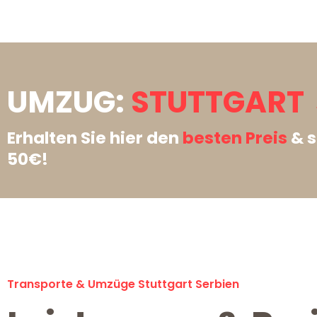
UMZUG:
STUTTGART 
Erhalten Sie hier den
besten Preis
& s
50€!
Transporte & Umzüge Stuttgart Serbien