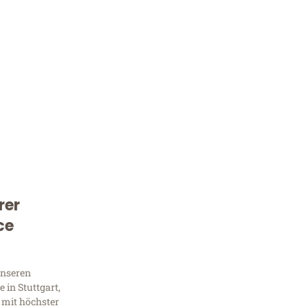
rer
Kostenlose Beratung!
ce
Sie 
Frag
unseren
 in Stuttgart,
 mit höchster