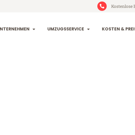
Kostenlose 
NTERNEHMEN
UMZUGSSERVICE
KOSTEN & PREI
rt Serbien
bien (ab 199€)