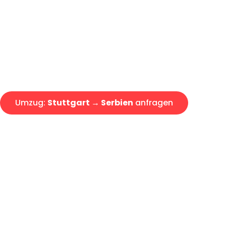
Express-Abwicklung in unter 2
Über 15 Jahre Erfahrung mit 
Angebot erhalten in unter 30 
Umzug:
Stuttgart → Serbien
anfragen
Alle Umzugsanfragen sind zu 100% kostenlos & unverbind