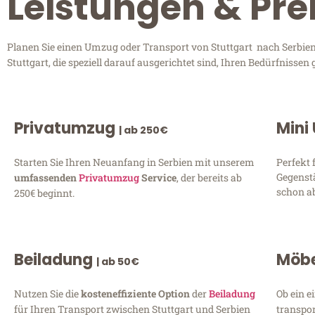
Leistungen & Prei
Planen Sie einen Umzug oder Transport von Stuttgart nach Serbien?
Stuttgart, die speziell darauf ausgerichtet sind, Ihren Bedürfniss
Privatumzug
Mini
| ab 250€
Starten Sie Ihren Neuanfang in Serbien mit unserem
Perfekt 
Gegenst
umfassenden
Privatumzug
Service
, der bereits ab
schon ab
250€ beginnt.
Beiladung
Möbe
| ab 50€
Nutzen Sie die
kosteneffiziente Option
der
Beiladung
Ob ein e
für Ihren Transport zwischen Stuttgart und Serbien
transpor