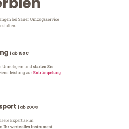
erbien
stungen bei Sauer Umzugsservice
estalten.
ung
| ab 150€
von Unnötigem und
starten Sie
Dienstleistung zur
Entrümpelung
nsport
| ab 200€
nsere Expertise im
um
Ihr wertvolles Instrument