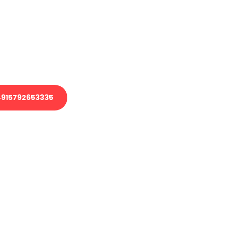
 Transport oder benötigen eine
 Umzug?
ser Team aus Experten freut sich,
elfen!
915792653335
nverbindliche Anfrage senden