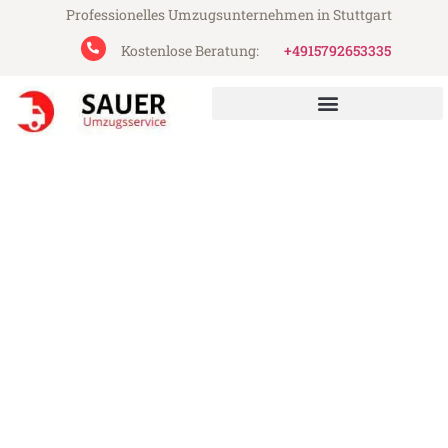
Professionelles Umzugsunternehmen in Stuttgart
Kostenlose Beratung:
+4915792653335
Sauer Umzugsservice aus Stuttgart
Studentenumzug in
Stuttgart
Günstig: Studentenumzug in Stuttgart ab
49€
Express-Abwicklung in unter 24 Stunden!
Über 15 Jahre Erfahrung mit Umzügen!