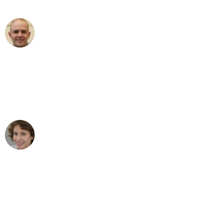
außergewöhnlichen Service!"
Frederik F.
Umzug in Stuttgart
"Besser hätte ich mir den Umzug von
Stuttgart nach Wien nicht vorstellen
können - DANKE!"
Maria W
Umzug von Stuttgart nach Wien
"Mein Klavier kam in unter 24 Stunden
ohne einen Kratzer an - ein
erstklassiger Service!"