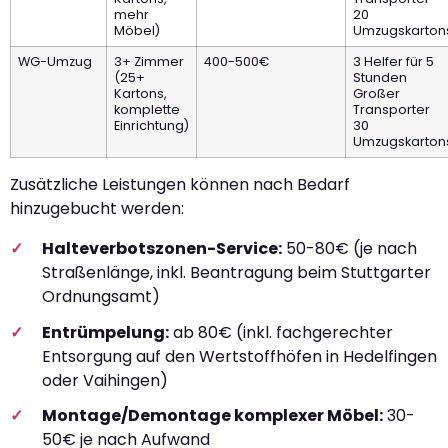
mehr
20
Möbel)
Umzugskarton
WG-Umzug
3+ Zimmer
400-500€
3 Helfer für 5
(25+
Stunden
Kartons,
Großer
komplette
Transporter
Einrichtung)
30
Umzugskarton
Zusätzliche Leistungen können nach Bedarf
hinzugebucht werden:
Halteverbotszonen-Service:
50-80€ (je nach
Straßenlänge, inkl. Beantragung beim Stuttgarter
Ordnungsamt)
Entrümpelung:
ab 80€ (inkl. fachgerechter
Entsorgung auf den Wertstoffhöfen in Hedelfingen
oder Vaihingen)
Montage/Demontage komplexer Möbel:
30-
50€ je nach Aufwand