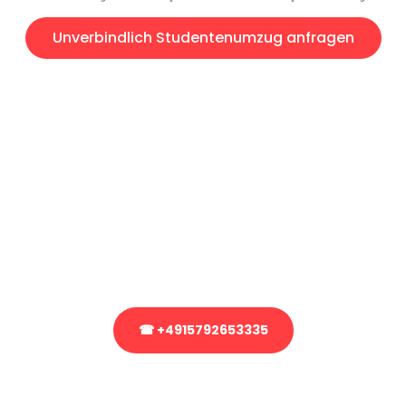
Unverbindlich Studentenumzug anfragen
Kostenlose Beratung!
Sie haben Fragen?
Sie haben Fragen zu Ihrem Transport oder benötigen eine Beratung
bezüglich Ihres Umzug?
Rufen Sie uns gerne an, unser Team aus Experten freut sich, Ihnen
kostenlos weiterzuhelfen!
☎ +4915792653335
Stattdessen eine unverbindliche Anfrage senden