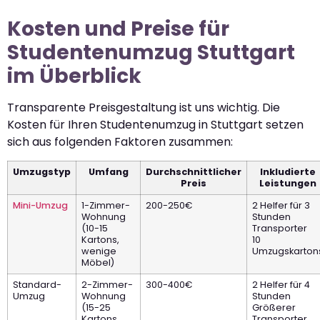
Kosten und Preise für
Studentenumzug Stuttgart
im Überblick
Transparente Preisgestaltung ist uns wichtig. Die
Kosten für Ihren Studentenumzug in Stuttgart setzen
sich aus folgenden Faktoren zusammen:
Umzugstyp
Umfang
Durchschnittlicher
Inkludierte
Preis
Leistungen
Mini-Umzug
1-Zimmer-
200-250€
2 Helfer für 3
Wohnung
Stunden
(10-15
Transporter
Kartons,
10
wenige
Umzugskarton
Möbel)
Standard-
2-Zimmer-
300-400€
2 Helfer für 4
Umzug
Wohnung
Stunden
(15-25
Größerer
Kartons,
Transporter