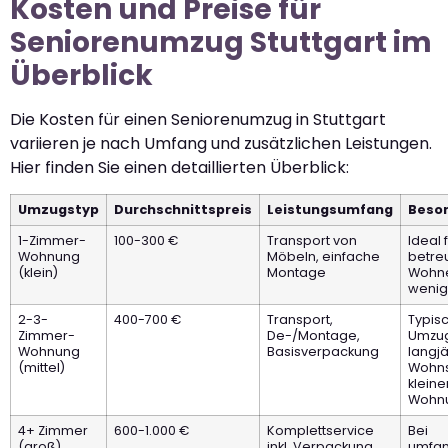
Kosten und Preise für
Seniorenumzug Stuttgart im
Überblick
Die Kosten für einen Seniorenumzug in Stuttgart
variieren je nach Umfang und zusätzlichen Leistungen.
Hier finden Sie einen detaillierten Überblick:
Umzugstyp
Durchschnittspreis
Leistungsumfang
Beso
1-Zimmer-
100-300 €
Transport von
Ideal 
Wohnung
Möbeln, einfache
betre
(klein)
Montage
Wohne
wenig
2-3-
400-700 €
Transport,
Typisc
Zimmer-
De-/Montage,
Umzug
Wohnung
Basisverpackung
langj
(mittel)
Wohnsi
kleine
Wohn
4+ Zimmer
600-1.000 €
Komplettservice
Bei
(groß)
inkl. Verpackung
umfan