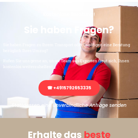
Kostenlose Beratung!
Sie haben Fragen?
Sie haben Fragen zu Ihrem Transport oder benötigen eine Beratung
bezüglich Ihres Umzug?
Rufen Sie uns gerne an, unser Team aus Experten freut sich, Ihnen
kostenlos weiterzuhelfen!
☎ +4915792653335
Stattdessen eine unverbindliche Anfrage senden
Erhalte das
beste