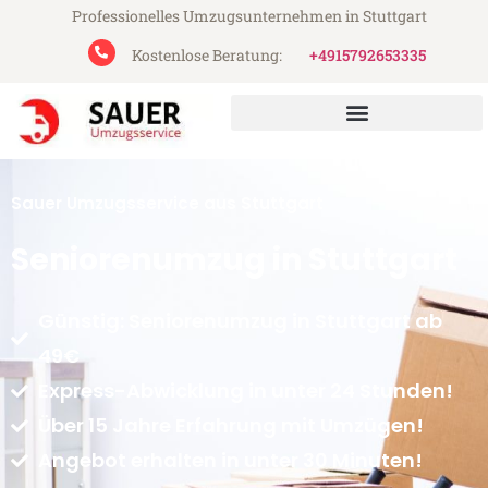
Professionelles Umzugsunternehmen in Stuttgart
Kostenlose Beratung:
+4915792653335
Sauer Umzugsservice aus Stuttgart
Seniorenumzug in Stuttgart
Günstig: Seniorenumzug in Stuttgart ab
49€
Express-Abwicklung in unter 24 Stunden!
Über 15 Jahre Erfahrung mit Umzügen!
Angebot erhalten in unter 30 Minuten!