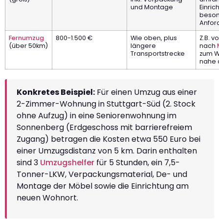
und Montage
Einric
beso
Anfor
Fernumzug
800-1.500 €
Wie oben, plus
Z.B. v
(über 50km)
längere
nach
Transportstrecke
zum 
nahe 
Konkretes Beispiel:
Für einen Umzug aus einer
2-Zimmer-Wohnung in Stuttgart-Süd (2. Stock
ohne Aufzug) in eine Seniorenwohnung im
Sonnenberg (Erdgeschoss mit barrierefreiem
Zugang) betragen die Kosten etwa 550 Euro bei
einer Umzugsdistanz von 5 km. Darin enthalten
sind 3
Umzugshelfer
für 5 Stunden, ein 7,5-
Tonner-LKW, Verpackungsmaterial, De- und
Montage der Möbel sowie die Einrichtung am
neuen Wohnort.