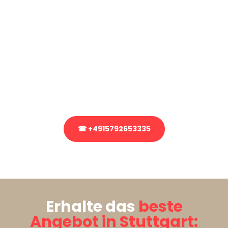
Kostenlose Beratung!
Sie haben Fragen?
Sie haben Fragen zu Ihrem Transport oder benötigen eine Beratung
bezüglich Ihres Umzug?
Rufen Sie uns gerne an, unser Team aus Experten freut sich, Ihnen
kostenlos weiterzuhelfen!
☎ +4915792653335
Stattdessen eine unverbindliche Anfrage senden
Erhalte das
beste
Angebot in Stuttgart: