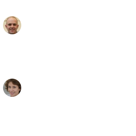
außergewöhnlichen Service!"
Frederik F.
Umzug in Stuttgart
"Besser hätte ich mir den Umzug von
Stuttgart nach Wien nicht vorstellen
können - DANKE!"
Maria W
Umzug von Stuttgart nach Wien
"Mein Klavier kam in unter 24 Stunden
ohne einen Kratzer an - ein
erstklassiger Service!"