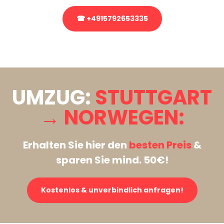
☎ +4915792653335
Stattdessen eine unverbindliche Anfrage senden
UMZUG:
STUTTGART
→ NORWEGEN:
Erhalten Sie hier den
besten Preis
&
sparen Sie mind. 50€!
Kostenlos & unverbindlich anfragen!