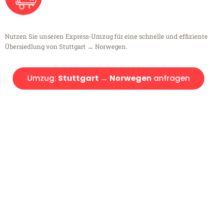
Nutzen Sie unseren Express-Umzug für eine schnelle und effiziente
Übersiedlung von Stuttgart → Norwegen.
Umzug:
Stuttgart → Norwegen
anfragen
Kostenlose Beratung!
Sie haben Fragen?
Sie haben Fragen zu Ihrem Transport oder benötigen eine Beratung
bezüglich Ihres Umzug?
Rufen Sie uns gerne an, unser Team aus Experten freut sich, Ihnen
kostenlos weiterzuhelfen!