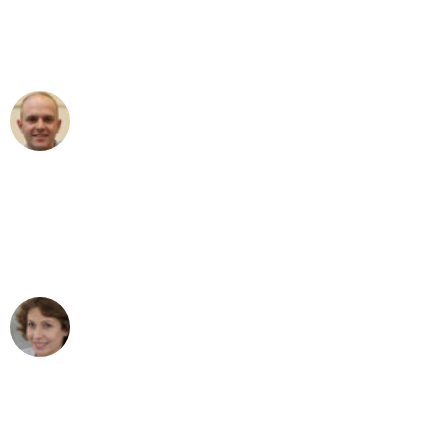
Umzugsservice für ihren
außergewöhnlichen Service!"
Frederik F.
Umzug in Stuttgart
"Besser hätte ich mir den Umzug von
Stuttgart nach Wien nicht vorstellen
können - DANKE!"
Maria W
Umzug von Stuttgart nach Wien
"Mein Klavier kam in unter 24 Stunden
ohne einen Kratzer an - ein