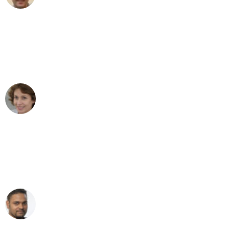
"Besser hätte ich mir den Umzug von
Stuttgart nach Wien nicht vorstellen
können - DANKE!"
Maria W
Umzug von Stuttgart nach Wien
"Mein Klavier kam in unter 24 Stunden
ohne einen Kratzer an - ein
erstklassiger Service!"
Ümit Y.
Klaviertransport in Stuttgart