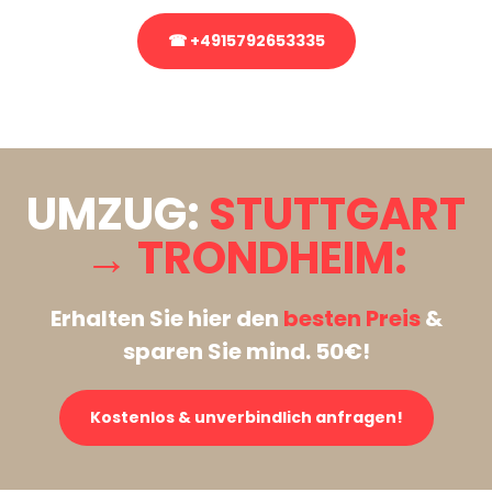
☎ +4915792653335
Stattdessen eine unverbindliche Anfrage senden
UMZUG:
STUTTGART
→ TRONDHEIM:
Erhalten Sie hier den
besten Preis
&
sparen Sie mind. 50€!
Kostenlos & unverbindlich anfragen!