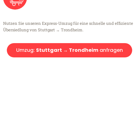
Nutzen Sie unseren Express-Umzug für eine schnelle und effiziente
Übersiedlung von Stuttgart → Trondheim.
Umzug:
Stuttgart → Trondheim
anfragen
Kostenlose Beratung!
Sie haben Fragen?
Sie haben Fragen zu Ihrem Transport oder benötigen eine Beratung
bezüglich Ihres Umzug?
Rufen Sie uns gerne an, unser Team aus Experten freut sich, Ihnen
kostenlos weiterzuhelfen!