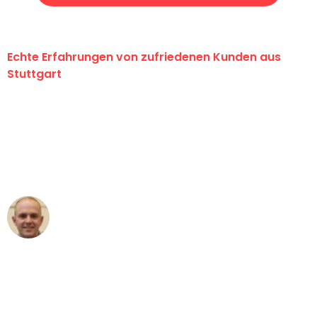
Echte Erfahrungen von zufriedenen Kunden aus
Stuttgart
"Erste Klasse! Ein großes Dankeschön
an das gesamte Team von Sauer
Umzugsservice für ihren
außergewöhnlichen Service!"
Frederik F.
Umzug in Stuttgart
"Besser hätte ich mir den Umzug von
Stuttgart nach Wien nicht vorstellen
können - DANKE!"