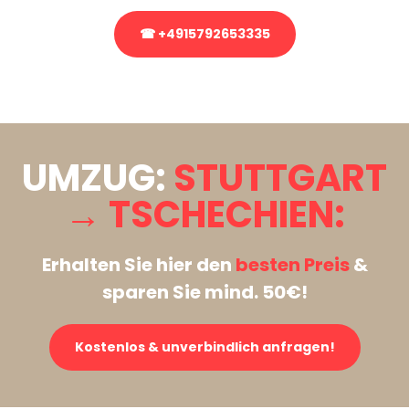
☎ +4915792653335
Stattdessen eine unverbindliche Anfrage senden
UMZUG:
STUTTGART
→ TSCHECHIEN:
Erhalten Sie hier den
besten Preis
&
sparen Sie mind. 50€!
Kostenlos & unverbindlich anfragen!