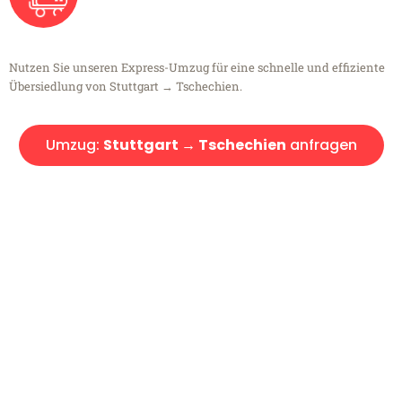
Nutzen Sie unseren Express-Umzug für eine schnelle und effiziente
Übersiedlung von Stuttgart → Tschechien.
Umzug:
Stuttgart → Tschechien
anfragen
Kostenlose Beratung!
Sie haben Fragen?
Sie haben Fragen zu Ihrem Transport oder benötigen eine Beratung
bezüglich Ihres Umzug?
Rufen Sie uns gerne an, unser Team aus Experten freut sich, Ihnen
kostenlos weiterzuhelfen!