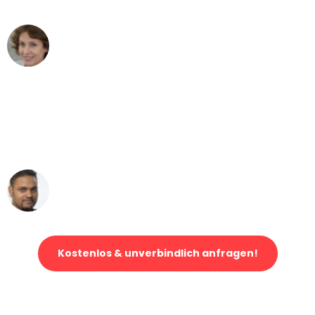
Maria W
Umzug von Stuttgart nach Wien
"Mein Klavier kam in unter 24 Stunden
ohne einen Kratzer an - ein
erstklassiger Service!"
Ümit Y.
Klaviertransport in Stuttgart
Kostenlos & unverbindlich anfragen!
Jetzt anfragen und der nächste glückliche Kunde werden. Alle
Umzugsanfragen sind zu
100% kostenlos & unverbindlich!