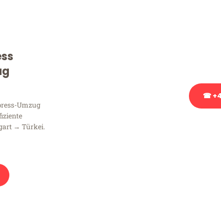
Sie haben Fragen zu Ihrem
Beratung bezüglich Ihres
Rufen Sie uns gerne an, un
ess
Ihnen kostenlos weiterzuh
ug
☎ +4
xpress-Umzug
fiziente
Stattdessen eine u
gart → Türkei.