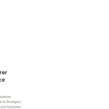
rer
Kostenlose Beratung!
ce
Sie 
Frag
unseren
 in Stuttgart,
 mit höchster