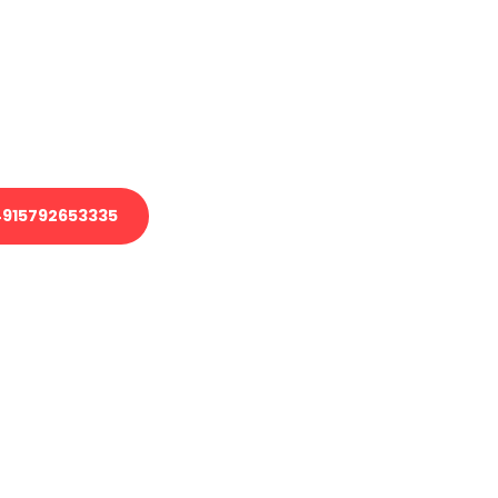
 Transport oder benötigen eine
 Umzug?
ser Team aus Experten freut sich,
elfen!
915792653335
nverbindliche Anfrage senden