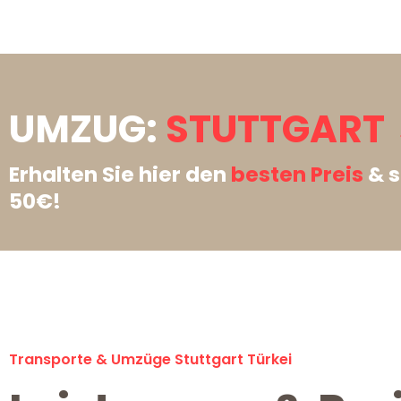
UMZUG:
STUTTGART 
Erhalten Sie hier den
besten Preis
& s
50€!
Transporte & Umzüge Stuttgart Türkei