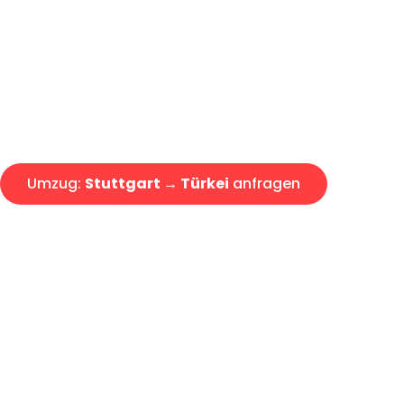
Express-Abwicklung in unter 2
Über 15 Jahre Erfahrung mit 
Angebot erhalten in unter 30 
Umzug:
Stuttgart → Türkei
anfragen
Alle Umzugsanfragen sind zu 100% kostenlos & unverbind