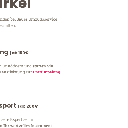
ürkei
tungen bei Sauer Umzugsservice
estalten.
ung
| ab 150€
von Unnötigem und
starten Sie
Dienstleistung zur
Entrümpelung
nsport
| ab 200€
nsere Expertise im
um
Ihr wertvolles Instrument