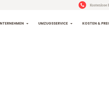
Kostenlose 
NTERNEHMEN
UMZUGSSERVICE
KOSTEN & PREI
rt Türkei
kei (ab 199€)