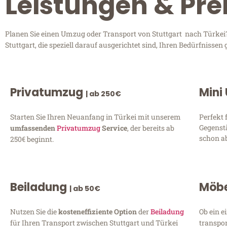
Leistungen & Prei
Planen Sie einen Umzug oder Transport von Stuttgart nach Türkei?
Stuttgart, die speziell darauf ausgerichtet sind, Ihren Bedürfniss
Privatumzug
Mini
| ab 250€
Starten Sie Ihren Neuanfang in Türkei mit unserem
Perfekt 
Gegenst
umfassenden
Privatumzug
Service
, der bereits ab
schon ab
250€ beginnt.
Beiladung
Möbe
| ab 50€
Nutzen Sie die
kosteneffiziente Option
der
Beiladung
Ob ein e
für Ihren Transport zwischen Stuttgart und Türkei
transpor