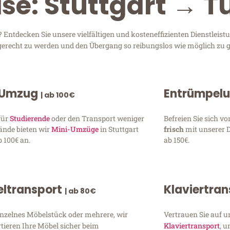
se: Stuttgart → T
 Entdecken Sie unsere vielfältigen und kosteneffizienten Dienstleis
en gerecht zu werden und den Übergang so reibungslos wie möglich zu g
 Umzug
Entrümpel
| ab 100€
für
Studierende
oder den Transport weniger
Befreien Sie sich 
ände bieten wir
Mini-Umzüge
in Stuttgart
frisch
mit unserer 
 100€ an.
ab 150€.
ltransport
Klaviertra
| ab 80€
inzelnes Möbelstück oder mehrere, wir
Vertrauen Sie auf u
tieren Ihre Möbel sicher beim
Klaviertransport
, 