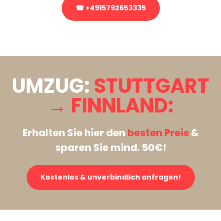
☎ +4915792653335
Stattdessen eine unverbindliche Anfrage senden
UMZUG:
STUTTGART
→ FINNLAND:
Erhalten Sie hier den
besten Preis
&
sparen Sie mind. 50€!
Kostenlos & unverbindlich anfragen!