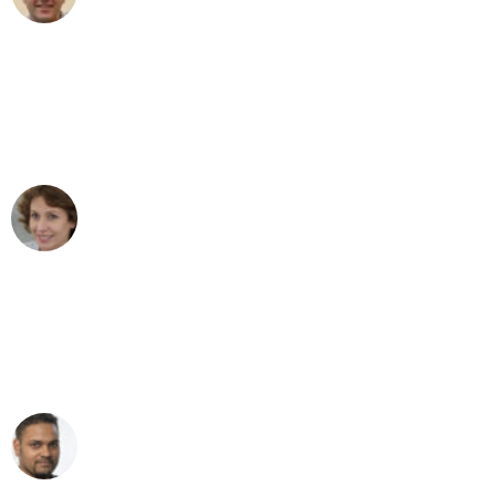
"Besser hätte ich mir den Umzug von
Stuttgart nach Wien nicht vorstellen
können - DANKE!"
Maria W
Umzug von Stuttgart nach Wien
"Mein Klavier kam in unter 24 Stunden
ohne einen Kratzer an - ein
erstklassiger Service!"
Ümit Y.
Klaviertransport in Stuttgart