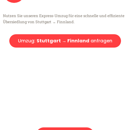
Nutzen Sie unseren Express-Umzug für eine schnelle und effiziente
Übersiedlung von Stuttgart → Finnland.
Umzug:
Stuttgart → Finnland
anfragen
Kostenlose Beratung!
Sie haben Fragen?
Sie haben Fragen zu Ihrem Transport oder benötigen eine Beratung
bezüglich Ihres Umzug?
Rufen Sie uns gerne an, unser Team aus Experten freut sich, Ihnen
kostenlos weiterzuhelfen!