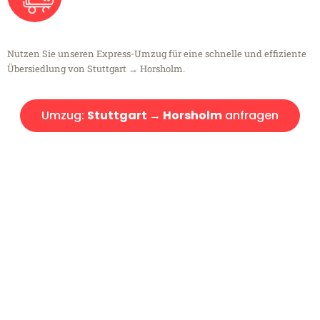
Nutzen Sie unseren Express-Umzug für eine schnelle und effiziente
Übersiedlung von Stuttgart → Horsholm.
Umzug:
Stuttgart → Horsholm
anfragen
Kostenlose Beratung!
Sie haben Fragen?
Sie haben Fragen zu Ihrem Transport oder benötigen eine Beratung
bezüglich Ihres Umzug?
Rufen Sie uns gerne an, unser Team aus Experten freut sich, Ihnen
kostenlos weiterzuhelfen!