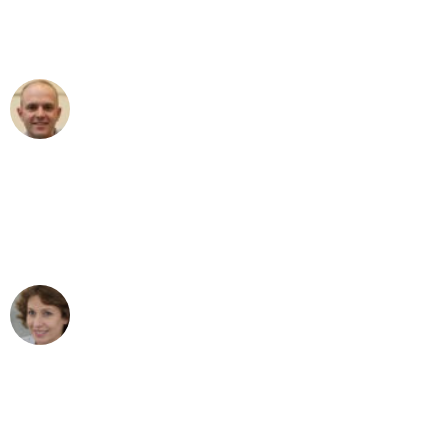
Umzugsservice für ihren
außergewöhnlichen Service!"
Frederik F.
Umzug in Stuttgart
"Besser hätte ich mir den Umzug von
Stuttgart nach Wien nicht vorstellen
können - DANKE!"
Maria W
Umzug von Stuttgart nach Wien
"Mein Klavier kam in unter 24 Stunden
ohne einen Kratzer an - ein