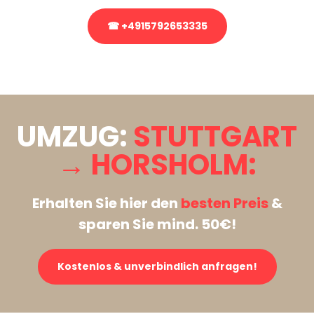
☎ +4915792653335
Stattdessen eine unverbindliche Anfrage senden
UMZUG:
STUTTGART
→ HORSHOLM:
Erhalten Sie hier den
besten Preis
&
sparen Sie mind. 50€!
Kostenlos & unverbindlich anfragen!