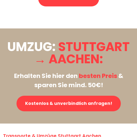
Stattdessen eine unverbindliche Anfrage senden
UMZUG:
STUTTGART
→ AACHEN:
Erhalten Sie hier den
besten Preis
&
sparen Sie mind. 50€!
Kostenlos & unverbindlich anfragen!
Transporte & Umzüge Stuttgart Aachen