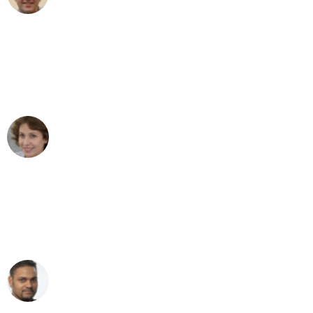
"Besser hätte ich mir den Umzug von
Stuttgart nach Wien nicht vorstellen
können - DANKE!"
Maria W
Umzug von Stuttgart nach Wien
"Mein Klavier kam in unter 24 Stunden
ohne einen Kratzer an - ein
erstklassiger Service!"
Ümit Y.
Klaviertransport in Stuttgart