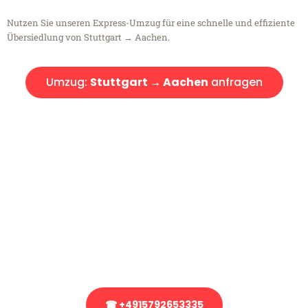
Nutzen Sie unseren Express-Umzug für eine schnelle und effiziente
Übersiedlung von Stuttgart → Aachen.
Umzug:
Stuttgart → Aachen
anfragen
Kostenlose Beratung!
Sie haben Fragen?
Sie haben Fragen zu Ihrem Transport oder benötigen eine Beratung
bezüglich Ihres Umzug?
Rufen Sie uns gerne an, unser Team aus Experten freut sich, Ihnen
kostenlos weiterzuhelfen!
☎ +4915792653335