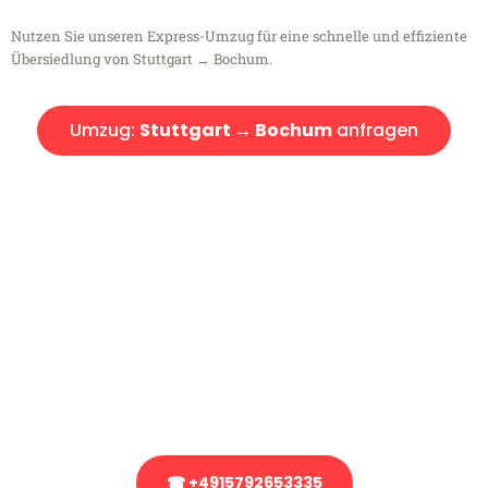
Nutzen Sie unseren Express-Umzug für eine schnelle und effiziente
Übersiedlung von Stuttgart → Bochum.
Umzug:
Stuttgart → Bochum
anfragen
Kostenlose Beratung!
Sie haben Fragen?
Sie haben Fragen zu Ihrem Transport oder benötigen eine Beratung
bezüglich Ihres Umzug?
Rufen Sie uns gerne an, unser Team aus Experten freut sich, Ihnen
kostenlos weiterzuhelfen!
☎ +4915792653335