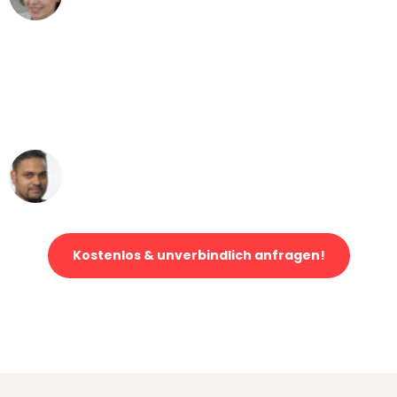
Umzug von Stuttgart nach Wien
"Mein Klavier kam in unter 24 Stunden
ohne einen Kratzer an - ein
erstklassiger Service!"
Ümit Y.
Klaviertransport in Stuttgart
Kostenlos & unverbindlich anfragen!
Jetzt anfragen und der nächste glückliche Kunde werden. Alle
Umzugsanfragen sind zu
100% kostenlos & unverbindlich!