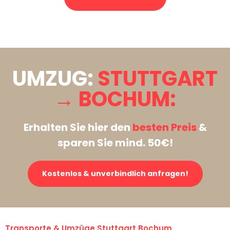
Stattdessen eine unverbindliche Anfrage senden
UMZUG:
STUTTGART
→ BOCHUM:
Erhalten Sie hier den
besten Preis
&
sparen Sie mind. 50€!
Kostenlos & unverbindlich anfragen!
Transporte & Umzüge Stuttgart Bochum