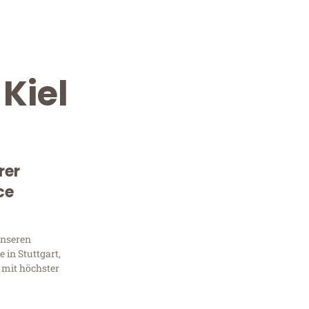
Kiel
rer
ce
Kostenlose Beratung!
Sie 
unseren
 in Stuttgart,
Frag
 mit höchster