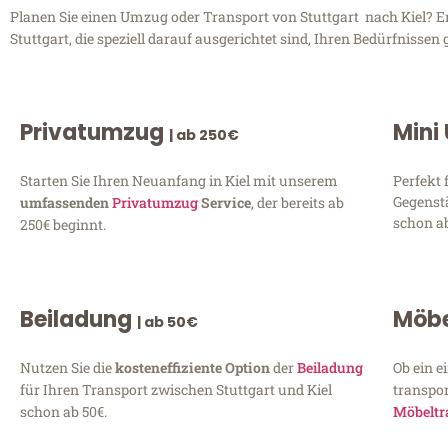
Planen Sie einen Umzug oder Transport von Stuttgart nach Kiel? En
Stuttgart, die speziell darauf ausgerichtet sind, Ihren Bedürfniss
Privatumzug
Mini
| ab 250€
Starten Sie Ihren Neuanfang in Kiel mit unserem
Perfekt 
Gegenst
umfassenden
Privatumzug
Service
, der bereits ab
schon ab
250€ beginnt.
Beiladung
Möbe
| ab 50€
Nutzen Sie die
kosteneffiziente Option
der
Beiladung
Ob ein e
für Ihren Transport zwischen Stuttgart und Kiel
transpor
schon ab 50€.
Möbeltr