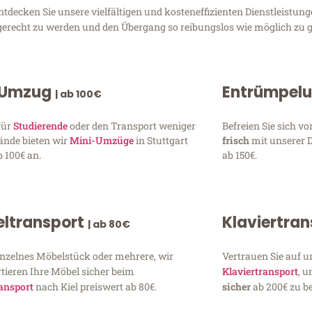
tdecken Sie unsere vielfältigen und kosteneffizienten Dienstleistun
en gerecht zu werden und den Übergang so reibungslos wie möglich zu g
 Umzug
Entrümpel
| ab 100€
für
Studierende
oder den Transport weniger
Befreien Sie sich 
ände bieten wir
Mini-Umzüge
in Stuttgart
frisch
mit unserer 
 100€ an.
ab 150€.
ltransport
Klaviertra
| ab 80€
inzelnes Möbelstück oder mehrere, wir
Vertrauen Sie auf u
tieren Ihre Möbel sicher beim
Klaviertransport
, 
ansport
nach Kiel preiswert ab 80€.
sicher
ab 200€ zu be