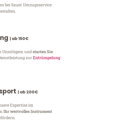
gen bei Sauer Umzugsservice
estalten.
ung
| ab 150€
von Unnötigem und
starten Sie
Dienstleistung zur
Entrümpelung
nsport
| ab 200€
nsere Expertise im
um
Ihr wertvolles Instrument
fördern.