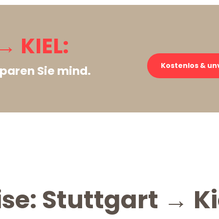
 KIEL:
Kostenlos & un
paren Sie mind.
se: Stuttgart → Ki