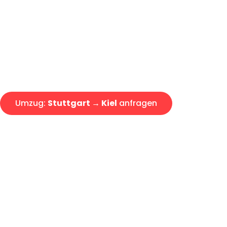
Express-Abwicklung in unter 2
Über 15 Jahre Erfahrung mit 
Angebot erhalten in unter 30 
Umzug:
Stuttgart → Kiel
anfragen
Alle Umzugsanfragen sind zu 100% kostenlos & unverbind