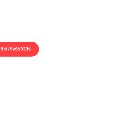
 Transport oder benötigen eine
 Umzug?
ser Team aus Experten freut sich,
elfen!
915792653335
nverbindliche Anfrage senden