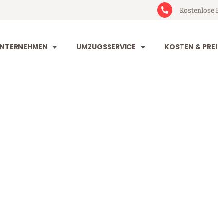
Kostenlose 
NTERNEHMEN
UMZUGSSERVICE
KOSTEN & PREI
t Kiel
l (ab 199€)