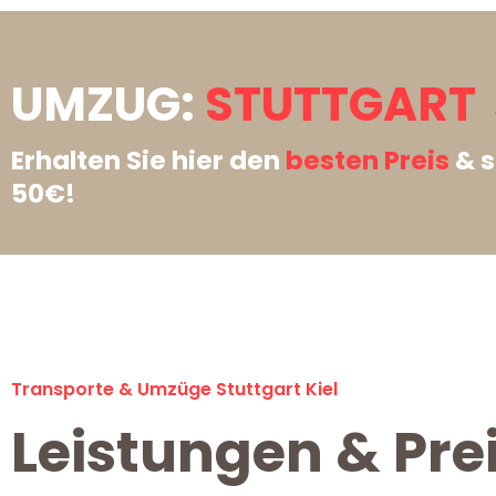
UMZUG:
STUTTGART →
Erhalten Sie hier den
besten Preis
& s
50€!
Transporte & Umzüge Stuttgart Kiel
Leistungen & Prei