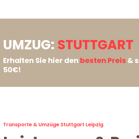
UMZUG:
STUTTGART →
Erhalten Sie hier den
besten Preis
& s
50€!
Transporte & Umzüge Stuttgart Leipzig