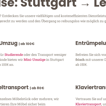
se: Stuttgart → Le
 Entdecken Sie unsere vielfältigen und kosteneffizienten Dienstlei
en gerecht zu werden und den Übergang so reibungslos wie möglich zu g
 Umzug
Entrümpel
| ab 100€
für
Studierende
oder den Transport weniger
Befreien Sie sich 
ände bieten wir
Mini-Umzüge
in Stuttgart
frisch
mit unserer 
 100€ an.
ab 150€.
ltransport
Klaviertra
| ab 80€
inzelnes Möbelstück oder mehrere, wir
Vertrauen Sie auf u
tieren Ihre Möbel sicher beim
Klaviertransport
, 