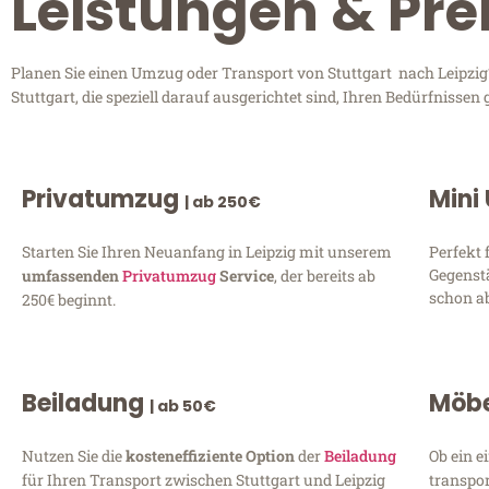
Leistungen & Prei
Planen Sie einen Umzug oder Transport von Stuttgart nach Leipzig?
Stuttgart, die speziell darauf ausgerichtet sind, Ihren Bedürfniss
Privatumzug
Mini
| ab 250€
Starten Sie Ihren Neuanfang in Leipzig mit unserem
Perfekt 
Gegenst
umfassenden
Privatumzug
Service
, der bereits ab
schon ab
250€ beginnt.
Beiladung
Möbe
| ab 50€
Nutzen Sie die
kosteneffiziente Option
der
Beiladung
Ob ein e
für Ihren Transport zwischen Stuttgart und Leipzig
transpor