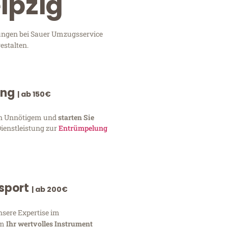
ipzig
stungen bei Sauer Umzugsservice
estalten.
ung
| ab 150€
von Unnötigem und
starten Sie
Dienstleistung zur
Entrümpelung
nsport
| ab 200€
nsere Expertise im
um
Ihr wertvolles Instrument