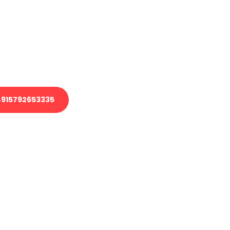
 Transport oder benötigen eine
 Umzug?
ser Team aus Experten freut sich,
elfen!
915792653335
nverbindliche Anfrage senden