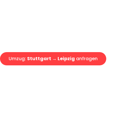
Express-Abwicklung in unter 2
Über 15 Jahre Erfahrung mit 
Angebot erhalten in unter 30 
Umzug:
Stuttgart → Leipzig
anfragen
Alle Umzugsanfragen sind zu 100% kostenlos & unverbind