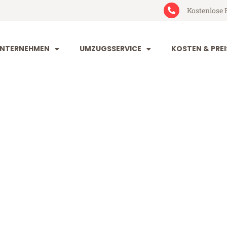
Kostenlose 
NTERNEHMEN
UMZUGSSERVICE
KOSTEN & PREI
rt Leipzig
pzig (ab 199€)