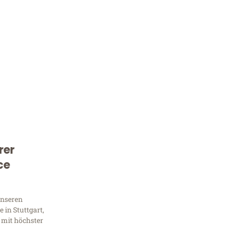
rer
Kostenlose Beratung!
ce
Sie 
Frag
unseren
 in Stuttgart,
 mit höchster