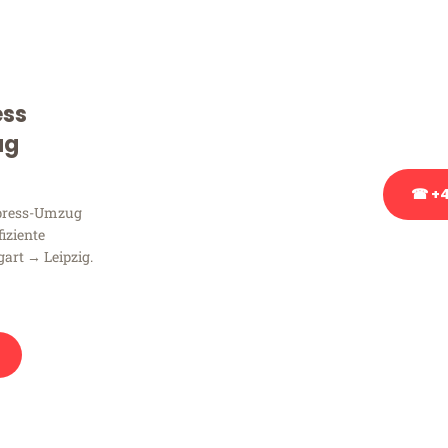
Sie haben Fragen zu Ihrem
Beratung bezüglich Ihres
Rufen Sie uns gerne an, un
ess
Ihnen kostenlos weiterzuh
ug
☎ +4
xpress-Umzug
fiziente
Stattdessen eine u
art → Leipzig.