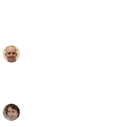
"Erste Klasse! Ein großes Dankeschön
an das gesamte Team von Sauer
Umzugsservice für ihren
außergewöhnlichen Service!"
Frederik F.
Umzug in Stuttgart
"Besser hätte ich mir den Umzug von
Stuttgart nach Wien nicht vorstellen
können - DANKE!"
Maria W
Umzug von Stuttgart nach Wien