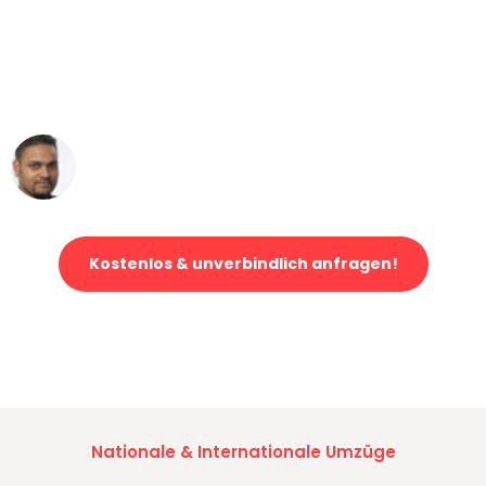
"Mein Klavier kam in unter 24 Stunden
ohne einen Kratzer an - ein
erstklassiger Service!"
Ümit Y.
Klaviertransport in Stuttgart
Kostenlos & unverbindlich anfragen!
Jetzt anfragen und der nächste glückliche Kunde werden. Alle
Umzugsanfragen sind zu
100% kostenlos & unverbindlich!
Nationale & Internationale Umzüge