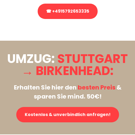
☎ +4915792653335
Stattdessen eine unverbindliche Anfrage senden
UMZUG:
STUTTGART
→ BIRKENHEAD:
Erhalten Sie hier den
besten Preis
&
sparen Sie mind. 50€!
Kostenlos & unverbindlich anfragen!