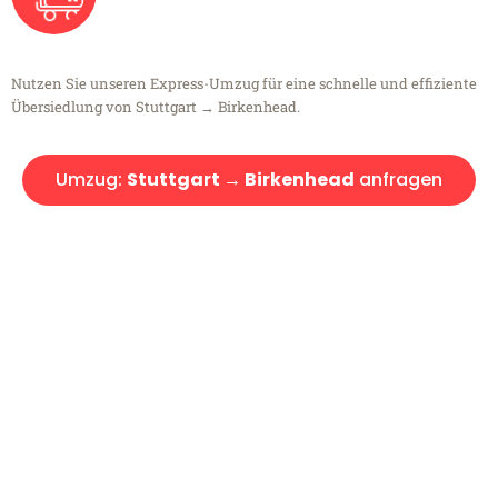
Nutzen Sie unseren Express-Umzug für eine schnelle und effiziente
Übersiedlung von Stuttgart → Birkenhead.
Umzug:
Stuttgart → Birkenhead
anfragen
Kostenlose Beratung!
Sie haben Fragen?
Sie haben Fragen zu Ihrem Transport oder benötigen eine Beratung
bezüglich Ihres Umzug?
Rufen Sie uns gerne an, unser Team aus Experten freut sich, Ihnen
kostenlos weiterzuhelfen!