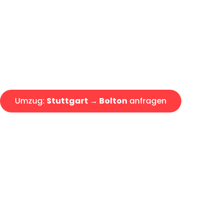
Express-Abwicklung in unter 2
Über 15 Jahre Erfahrung mit 
Angebot erhalten in unter 30 
Umzug:
Stuttgart → Bolton
anfragen
Alle Umzugsanfragen sind zu 100% kostenlos & unverbind