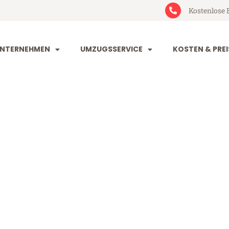
Kostenlose 
NTERNEHMEN
UMZUGSSERVICE
KOSTEN & PREI
rt Bolton
ton (ab 199€)