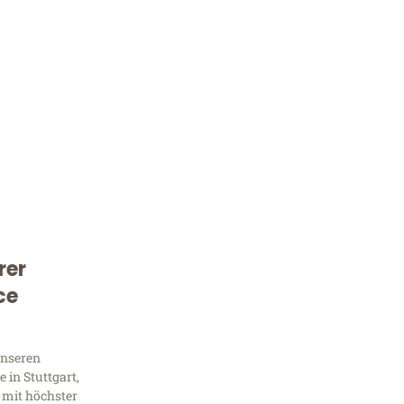
rer
Kostenlose Beratung!
ce
Sie 
Frag
unseren
 in Stuttgart,
 mit höchster