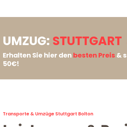
UMZUG:
STUTTGART 
Erhalten Sie hier den
besten Preis
& s
50€!
Transporte & Umzüge Stuttgart Bolton