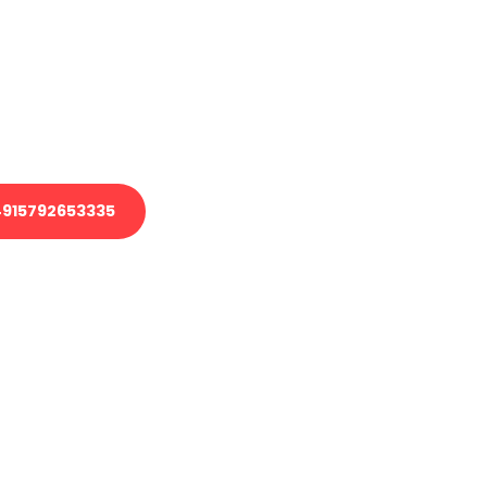
 Transport oder benötigen eine
 Umzug?
ser Team aus Experten freut sich,
elfen!
915792653335
nverbindliche Anfrage senden