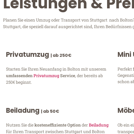
Leistungen & Prei
Planen Sie einen Umzug oder Transport von Stuttgart nach Bolton?
Stuttgart, die speziell darauf ausgerichtet sind, Ihren Bedürfniss
Privatumzug
Mini
| ab 250€
Starten Sie Ihren Neuanfang in Bolton mit unserem
Perfekt 
Gegenst
umfassenden
Privatumzug
Service
, der bereits ab
schon ab
250€ beginnt.
Beiladung
Möbe
| ab 50€
Nutzen Sie die
kosteneffiziente Option
der
Beiladung
Ob ein e
für Ihren Transport zwischen Stuttgart und Bolton
transpor