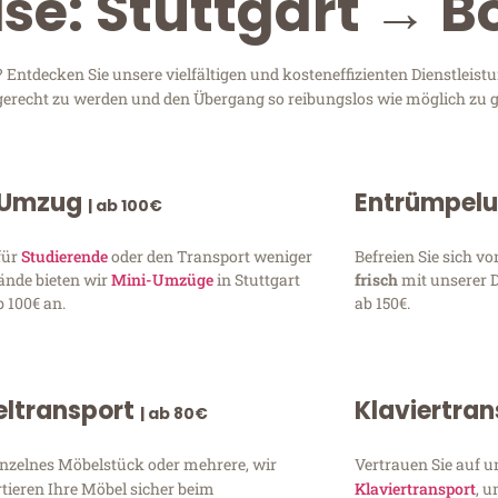
se: Stuttgart → B
 Entdecken Sie unsere vielfältigen und kosteneffizienten Dienstleis
en gerecht zu werden und den Übergang so reibungslos wie möglich zu g
 Umzug
Entrümpel
| ab 100€
für
Studierende
oder den Transport weniger
Befreien Sie sich 
ände bieten wir
Mini-Umzüge
in Stuttgart
frisch
mit unserer 
 100€ an.
ab 150€.
ltransport
Klaviertra
| ab 80€
inzelnes Möbelstück oder mehrere, wir
Vertrauen Sie auf u
tieren Ihre Möbel sicher beim
Klaviertransport
, 