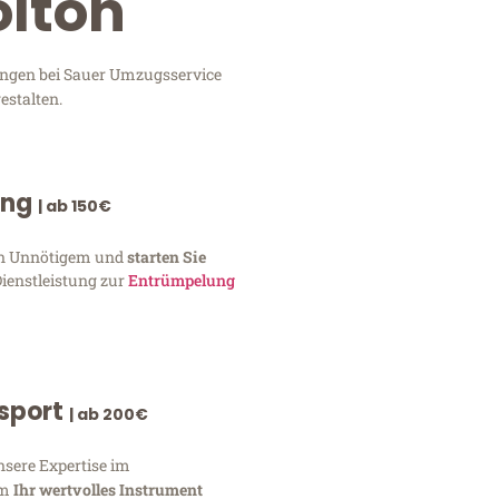
olton
tungen bei Sauer Umzugsservice
estalten.
ung
| ab 150€
von Unnötigem und
starten Sie
Dienstleistung zur
Entrümpelung
nsport
| ab 200€
nsere Expertise im
um
Ihr wertvolles Instrument