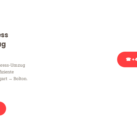
Sie haben Fragen zu Ihrem
Beratung bezüglich Ihres
Rufen Sie uns gerne an, un
ess
Ihnen kostenlos weiterzuh
ug
☎ +4
xpress-Umzug
fiziente
Stattdessen eine u
gart → Bolton.