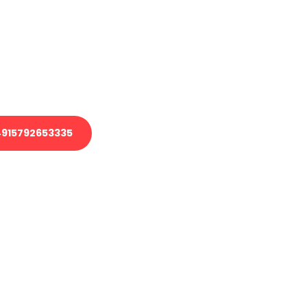
 Transport oder benötigen eine
 Umzug?
ser Team aus Experten freut sich,
elfen!
915792653335
nverbindliche Anfrage senden