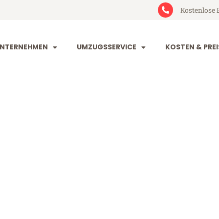
Kostenlose 
NTERNEHMEN
UMZUGSSERVICE
KOSTEN & PREI
rt Bradford
adford (ab 199€)