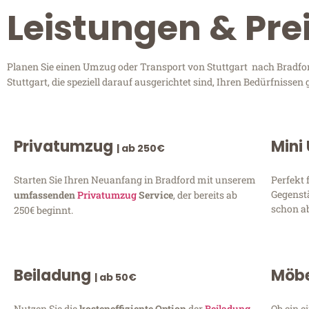
Leistungen & Pre
Planen Sie einen Umzug oder Transport von Stuttgart nach Bradfor
Stuttgart, die speziell darauf ausgerichtet sind, Ihren Bedürfniss
Privatumzug
Mini
| ab 250€
Starten Sie Ihren Neuanfang in Bradford mit unserem
Perfekt 
Gegenst
umfassenden
Privatumzug
Service
, der bereits ab
schon ab
250€ beginnt.
Beiladung
Möbe
| ab 50€
Nutzen Sie die
kosteneffiziente Option
der
Beiladung
Ob ein e