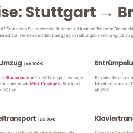
ise: Stuttgart → B
d? Entdecken Sie unsere vielfältigen und kosteneffizienten Dienstle
en gerecht zu werden und den Übergang so reibungslos wie möglich zu g
 Umzug
Entrümpel
| ab 100€
für
Studierende
oder den Transport weniger
Befreien Sie sich 
ände bieten wir
Mini-Umzüge
in Stuttgart
frisch
mit unserer 
 100€ an.
ab 150€.
ltransport
Klaviertra
| ab 80€
inzelnes Möbelstück oder mehrere, wir
Vertrauen Sie auf u