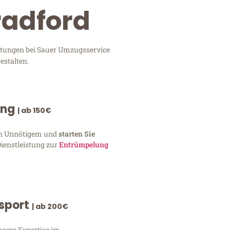
radford
istungen bei Sauer Umzugsservice
estalten.
ung
| ab 150€
von Unnötigem und
starten Sie
Dienstleistung zur
Entrümpelung
nsport
| ab 200€
nsere Expertise im