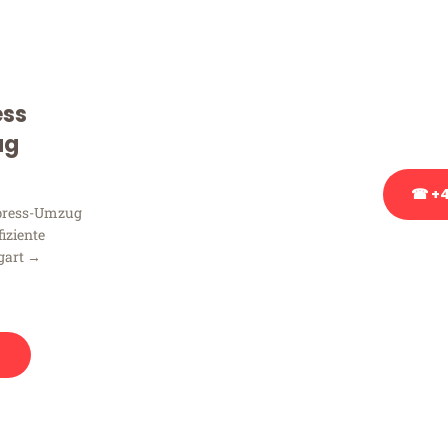
Sie haben Fragen zu Ihrem
Beratung bezüglich Ihres
Rufen Sie uns gerne an, un
ess
Ihnen kostenlos weiterzuh
ug
☎ +4
xpress-Umzug
fiziente
Stattdessen eine u
gart →
n