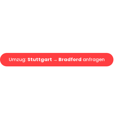
Express-Abwicklung in unter 2
Über 15 Jahre Erfahrung mit 
Angebot erhalten in unter 30 
Umzug:
Stuttgart → Bradford
anfragen
Alle Umzugsanfragen sind zu 100% kostenlos & unverbind