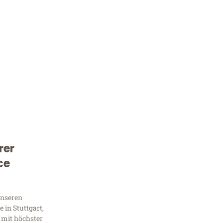
rer
Kostenlose Beratung!
ce
Sie 
Frag
unseren
 in Stuttgart,
 mit höchster