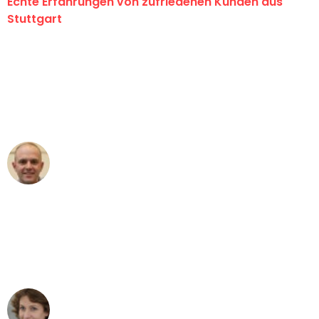
Echte Erfahrungen von zufriedenen Kunden aus
Stuttgart
"Erste Klasse! Ein großes Dankeschön
an das gesamte Team von Sauer
Umzugsservice für ihren
außergewöhnlichen Service!"
Frederik F.
Umzug in Stuttgart
"Besser hätte ich mir den Umzug von
Stuttgart nach Wien nicht vorstellen
können - DANKE!"
Maria W
Umzug von Stuttgart nach Wien