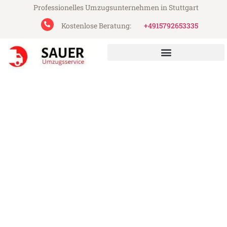
Professionelles Umzugsunternehmen in Stuttgart
Kostenlose Beratung:
+4915792653335
Sauer Umzugsservice aus Stuttgart
Umzug Stuttgart Kingston
upon Hull
Günstiger Umzug Stuttgart Kingston upon
Hull (ab 199€)
Express-Abwicklung in unter 24 Stunden!
Über 15 Jahre Erfahrung mit Umzügen!