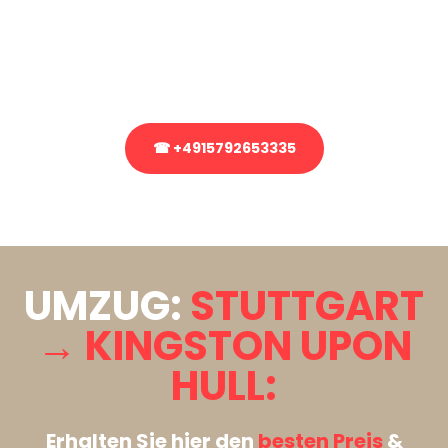
Sie haben Fragen zu Ihrem Transport oder benötigen eine Beratung
bezüglich Ihres Umzug?
Rufen Sie uns gerne an, unser Team aus Experten freut sich, Ihnen
kostenlos weiterzuhelfen!
☎ +4915792653335
Stattdessen eine unverbindliche Anfrage senden
UMZUG:
STUTTGART
→ KINGSTON UPON
HULL:
Erhalten Sie hier den
besten Preis
&