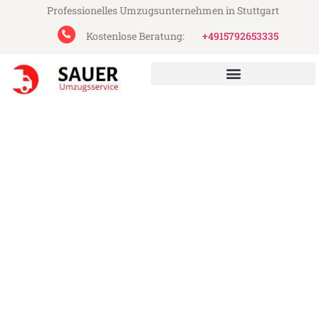
Professionelles Umzugsunternehmen in Stuttgart
Kostenlose Beratung:
+4915792653335
Sauer Umzugsservice aus Stuttgart
Umzug Stuttgart North
Lanarkshire
Günstiger Umzug Stuttgart North
Lanarkshire (ab 199€)
Express-Abwicklung in unter 24 Stunden!
Über 15 Jahre Erfahrung mit Umzügen!