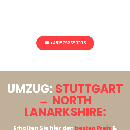
Sie haben Fragen zu Ihrem Transport oder benötigen eine Beratung
bezüglich Ihres Umzug?
Rufen Sie uns gerne an, unser Team aus Experten freut sich, Ihnen
kostenlos weiterzuhelfen!
☎ +4915792653335
Stattdessen eine unverbindliche Anfrage senden
UMZUG:
STUTTGART
→ NORTH
LANARKSHIRE:
Erhalten Sie hier den
besten Preis
&