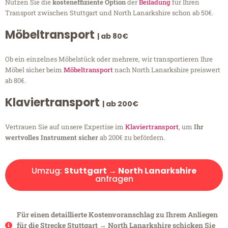
Nutzen Sie die
kosteneffiziente Option
der
Beiladung
für Ihren
Transport zwischen Stuttgart und North Lanarkshire schon ab 50€.
Möbeltransport
| ab 80€
Ob ein einzelnes Möbelstück oder mehrere, wir transportieren Ihre
Möbel sicher beim
Möbeltransport
nach North Lanarkshire preiswert
ab 80€.
Klaviertransport
| ab 200€
Vertrauen Sie auf unsere Expertise im
Klaviertransport
, um
Ihr
wertvolles Instrument sicher
ab 200€ zu befördern.
Umzug:
Stuttgart → North Lanarkshire
anfragen
Für einen detaillierte Kostenvoranschlag zu Ihrem Anliegen
für die Strecke Stuttgart → North Lanarkshire schicken Sie