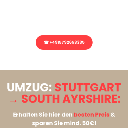
Sie haben Fragen zu Ihrem Transport oder benötigen eine Beratung
bezüglich Ihres Umzug?
Rufen Sie uns gerne an, unser Team aus Experten freut sich, Ihnen
kostenlos weiterzuhelfen!
☎ +4915792653335
Stattdessen eine unverbindliche Anfrage senden
UMZUG:
STUTTGART
→ SOUTH AYRSHIRE:
Erhalten Sie hier den
besten Preis
&
sparen Sie mind. 50€!