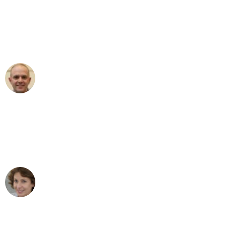
an das gesamte Team von Sauer
Umzugsservice für ihren
außergewöhnlichen Service!"
Frederik F.
Umzug in Stuttgart
"Besser hätte ich mir den Umzug von
Stuttgart nach Wien nicht vorstellen
können - DANKE!"
Maria W
Umzug von Stuttgart nach Wien
"Mein Klavier kam in unter 24 Stunden