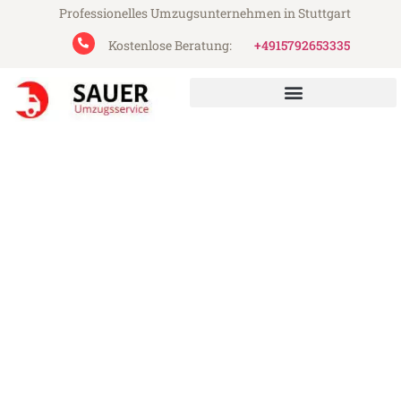
Professionelles Umzugsunternehmen in Stuttgart
Kostenlose Beratung:
+4915792653335
Sauer Umzugsservice aus Stuttgart
Umzug Stuttgart South
Ayrshire
Günstiger Umzug Stuttgart South Ayrshire
(ab 199€)
Express-Abwicklung in unter 24 Stunden!
Über 15 Jahre Erfahrung mit Umzügen!