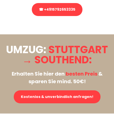
☎ +4915792653335
Stattdessen eine unverbindliche Anfrage senden
UMZUG:
STUTTGART
→ SOUTHEND:
Erhalten Sie hier den
besten Preis
&
sparen Sie mind. 50€!
Kostenlos & unverbindlich anfragen!