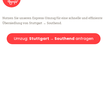
Nutzen Sie unseren Express-Umzug für eine schnelle und effiziente
Übersiedlung von Stuttgart → Southend.
Umzug:
Stuttgart → Southend
anfragen
Kostenlose Beratung!
Sie haben Fragen?
Sie haben Fragen zu Ihrem Transport oder benötigen eine Beratung
bezüglich Ihres Umzug?
Rufen Sie uns gerne an, unser Team aus Experten freut sich, Ihnen
kostenlos weiterzuhelfen!