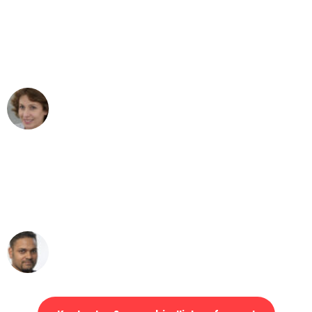
"Besser hätte ich mir den Umzug von
Stuttgart nach Wien nicht vorstellen
können - DANKE!"
Maria W
Umzug von Stuttgart nach Wien
"Mein Klavier kam in unter 24 Stunden
ohne einen Kratzer an - ein
erstklassiger Service!"
Ümit Y.
Klaviertransport in Stuttgart