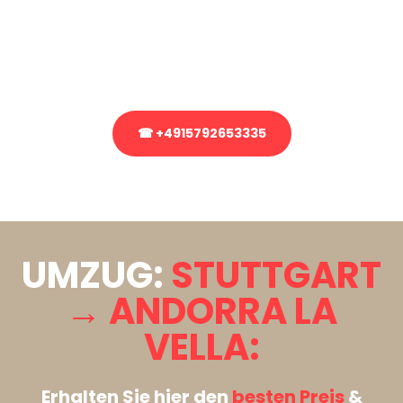
Sie haben Fragen zu Ihrem Transport oder benötigen eine Beratung
bezüglich Ihres Umzug?
Rufen Sie uns gerne an, unser Team aus Experten freut sich, Ihnen
kostenlos weiterzuhelfen!
☎ +4915792653335
Stattdessen eine unverbindliche Anfrage senden
UMZUG:
STUTTGART
→ ANDORRA LA
VELLA:
Erhalten Sie hier den
besten Preis
&