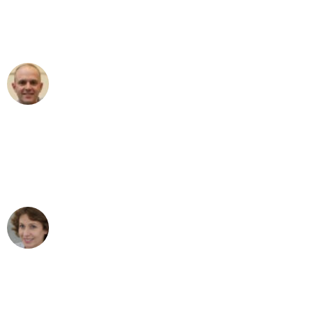
Umzugsservice für ihren
außergewöhnlichen Service!"
Frederik F.
Umzug in Stuttgart
"Besser hätte ich mir den Umzug von
Stuttgart nach Wien nicht vorstellen
können - DANKE!"
Maria W
Umzug von Stuttgart nach Wien
"Mein Klavier kam in unter 24 Stunden
ohne einen Kratzer an - ein