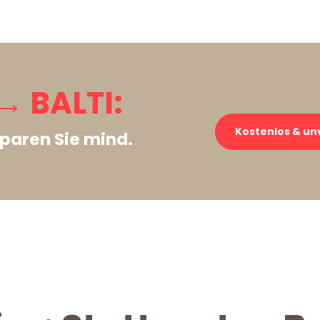
→ BALTI:
Kostenlos & un
paren Sie mind.