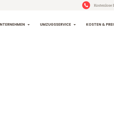
Kostenlose 
NTERNEHMEN
UMZUGSSERVICE
KOSTEN & PREI
t Balti
ti (ab 199€)