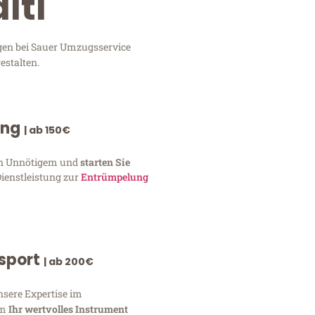
lti
ngen bei Sauer Umzugsservice
estalten.
ung
| ab 150€
von Unnötigem und
starten Sie
Dienstleistung zur
Entrümpelung
nsport
| ab 200€
nsere Expertise im
um
Ihr wertvolles Instrument