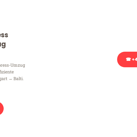
Sie haben Fragen zu Ihrem
Beratung bezüglich Ihres
Rufen Sie uns gerne an, un
ess
Ihnen kostenlos weiterzuh
ug
☎ +4
xpress-Umzug
fiziente
Stattdessen eine u
art → Balti.