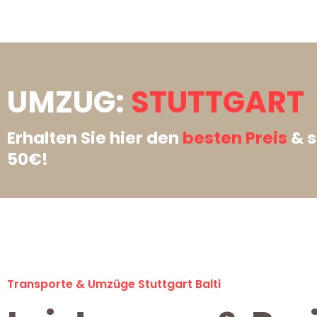
UMZUG:
STUTTGART 
Erhalten Sie hier den
besten Preis
& s
50€!
Transporte & Umzüge Stuttgart Balti