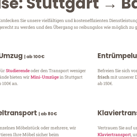
se: Stuttgart → Ba
ntdecken Sie unsere vielfältigen und kosteneffizienten Dienstleistu
en gerecht zu werden und den Übergang so reibungslos wie möglich zu g
 Umzug
Entrümpel
| ab 100€
für
Studierende
oder den Transport weniger
Befreien Sie sich 
ände bieten wir
Mini-Umzüge
in Stuttgart
frisch
mit unserer 
 100€ an.
ab 150€.
ltransport
Klaviertra
| ab 80€
inzelnes Möbelstück oder mehrere, wir
Vertrauen Sie auf u
tieren Ihre Möbel sicher beim
Klaviertransport
, 