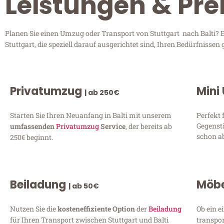
Leistungen & Prei
Planen Sie einen Umzug oder Transport von Stuttgart nach Balti? E
Stuttgart, die speziell darauf ausgerichtet sind, Ihren Bedürfniss
Privatumzug
Mini
| ab 250€
Starten Sie Ihren Neuanfang in Balti mit unserem
Perfekt 
Gegenst
umfassenden
Privatumzug
Service
, der bereits ab
schon ab
250€ beginnt.
Beiladung
Möbe
| ab 50€
Nutzen Sie die
kosteneffiziente Option
der
Beiladung
Ob ein e
für Ihren Transport zwischen Stuttgart und Balti
transpor