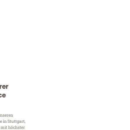
rer
Kostenlose Beratung!
ce
Sie 
Frag
unseren
 in Stuttgart,
 mit höchster