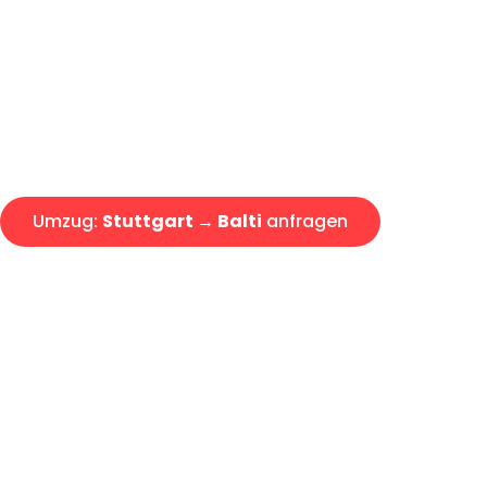
Express-Abwicklung in unter 2
Über 15 Jahre Erfahrung mit 
Angebot erhalten in unter 30 
Umzug:
Stuttgart → Balti
anfragen
Alle Umzugsanfragen sind zu 100% kostenlos & unverbind