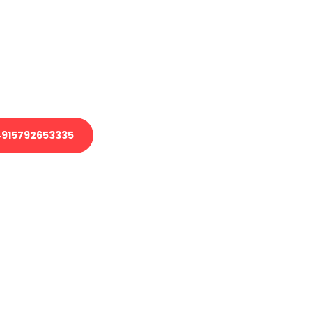
 Transport oder benötigen eine
 Umzug?
ser Team aus Experten freut sich,
elfen!
915792653335
nverbindliche Anfrage senden