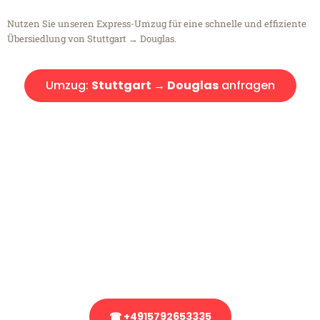
Nutzen Sie unseren Express-Umzug für eine schnelle und effiziente
Übersiedlung von Stuttgart → Douglas.
Umzug:
Stuttgart → Douglas
anfragen
Kostenlose Beratung!
Sie haben Fragen?
Sie haben Fragen zu Ihrem Transport oder benötigen eine Beratung
bezüglich Ihres Umzug?
Rufen Sie uns gerne an, unser Team aus Experten freut sich, Ihnen
kostenlos weiterzuhelfen!
☎ +4915792653335