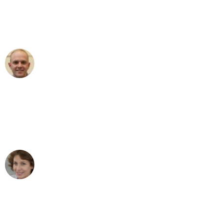
an das gesamte Team von Sauer
Umzugsservice für ihren
außergewöhnlichen Service!"
Frederik F.
Umzug in Stuttgart
"Besser hätte ich mir den Umzug von
Stuttgart nach Wien nicht vorstellen
können - DANKE!"
Maria W
Umzug von Stuttgart nach Wien
"Mein Klavier kam in unter 24 Stunden
ohne einen Kratzer an - ein