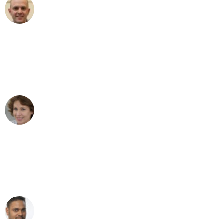
Frederik F.
Umzug in Stuttgart
"Besser hätte ich mir den Umzug von
Stuttgart nach Wien nicht vorstellen
können - DANKE!"
Maria W
Umzug von Stuttgart nach Wien
"Mein Klavier kam in unter 24 Stunden
ohne einen Kratzer an - ein
erstklassiger Service!"
Ümit Y.
Klaviertransport in Stuttgart