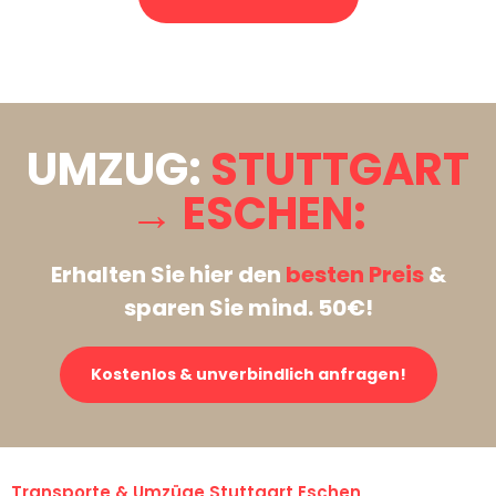
Stattdessen eine unverbindliche Anfrage senden
UMZUG:
STUTTGART
→ ESCHEN:
Erhalten Sie hier den
besten Preis
&
sparen Sie mind. 50€!
Kostenlos & unverbindlich anfragen!
Transporte & Umzüge Stuttgart Eschen