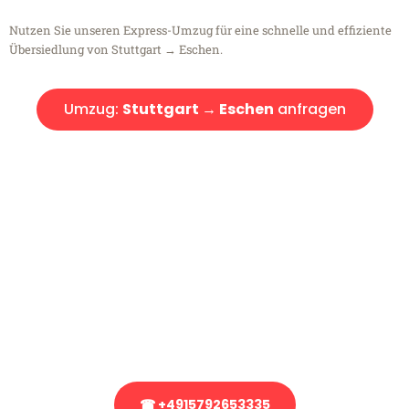
Nutzen Sie unseren Express-Umzug für eine schnelle und effiziente
Übersiedlung von Stuttgart → Eschen.
Umzug:
Stuttgart → Eschen
anfragen
Kostenlose Beratung!
Sie haben Fragen?
Sie haben Fragen zu Ihrem Transport oder benötigen eine Beratung
bezüglich Ihres Umzug?
Rufen Sie uns gerne an, unser Team aus Experten freut sich, Ihnen
kostenlos weiterzuhelfen!
☎ +4915792653335