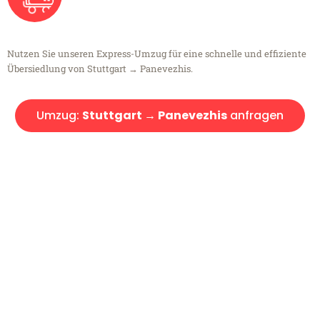
Nutzen Sie unseren Express-Umzug für eine schnelle und effiziente
Übersiedlung von Stuttgart → Panevezhis.
Umzug:
Stuttgart → Panevezhis
anfragen
Kostenlose Beratung!
Sie haben Fragen?
Sie haben Fragen zu Ihrem Transport oder benötigen eine Beratung
bezüglich Ihres Umzug?
Rufen Sie uns gerne an, unser Team aus Experten freut sich, Ihnen
kostenlos weiterzuhelfen!