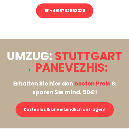
☎ +4915792653335
Stattdessen eine unverbindliche Anfrage senden
UMZUG:
STUTTGART
→ PANEVEZHIS:
Erhalten Sie hier den
besten Preis
&
sparen Sie mind. 50€!
Kostenlos & unverbindlich anfragen!