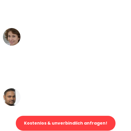
"Besser hätte ich mir den Umzug von
Stuttgart nach Wien nicht vorstellen
können - DANKE!"
Maria W
Umzug von Stuttgart nach Wien
"Mein Klavier kam in unter 24 Stunden
ohne einen Kratzer an - ein
erstklassiger Service!"
Ümit Y.
Klaviertransport in Stuttgart
Kostenlos & unverbindlich anfragen!