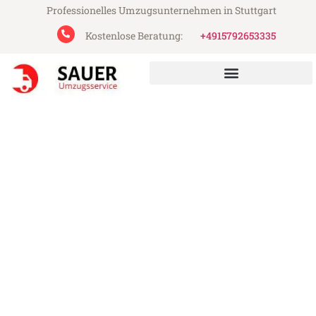
Professionelles Umzugsunternehmen in Stuttgart
Kostenlose Beratung:
+4915792653335
Sauer Umzugsservice aus Stuttgart
Umzug Stuttgart Panevezhis
Günstiger Umzug Stuttgart Panevezhis (ab
199€)
Express-Abwicklung in unter 24 Stunden!
Über 15 Jahre Erfahrung mit Umzügen!
Angebot erhalten in unter 30 Minuten!