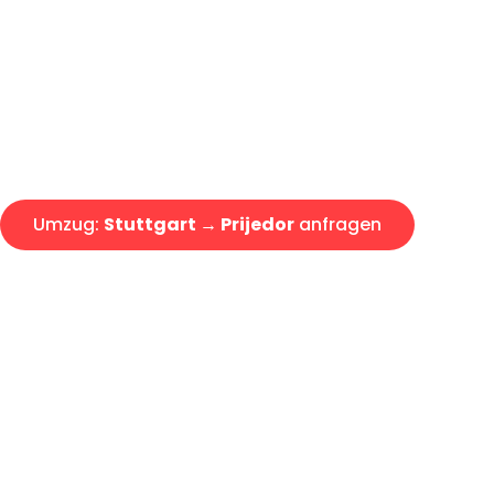
Express-Abwicklung in unter 2
Über 15 Jahre Erfahrung mit 
Angebot erhalten in unter 30 
Umzug:
Stuttgart → Prijedor
anfragen
Alle Umzugsanfragen sind zu 100% kostenlos & unverbind