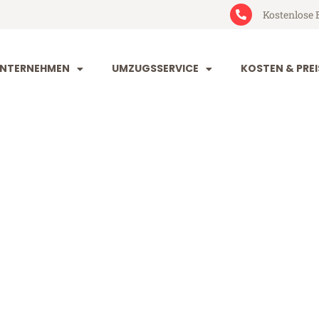
Kostenlose 
NTERNEHMEN
UMZUGSSERVICE
KOSTEN & PREI
t Prijedor
jedor (ab 199€)