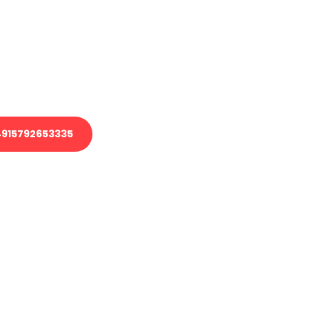
 Transport oder benötigen eine
 Umzug?
ser Team aus Experten freut sich,
elfen!
915792653335
nverbindliche Anfrage senden