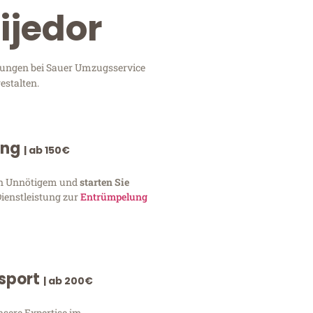
ijedor
stungen bei Sauer Umzugsservice
estalten.
ung
| ab 150€
von Unnötigem und
starten Sie
Dienstleistung zur
Entrümpelung
nsport
| ab 200€
nsere Expertise im