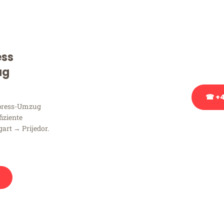
Sie haben Fragen zu Ihrem
Beratung bezüglich Ihres
Rufen Sie uns gerne an, un
ess
Ihnen kostenlos weiterzuh
ug
☎ +4
xpress-Umzug
fiziente
Stattdessen eine u
art → Prijedor.