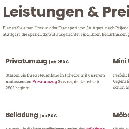
Leistungen & Prei
Planen Sie einen Umzug oder Transport von Stuttgart nach Prijedor
Stuttgart, die speziell darauf ausgerichtet sind, Ihren Bedürfniss
Privatumzug
Mini
| ab 250€
Starten Sie Ihren Neuanfang in Prijedor mit unserem
Perfekt 
Gegenst
umfassenden
Privatumzug
Service
, der bereits ab
schon ab
250€ beginnt.
Beiladung
Möbe
| ab 50€
Nutzen Sie die
kosteneffiziente Option
der
Beiladung
Ob ein e