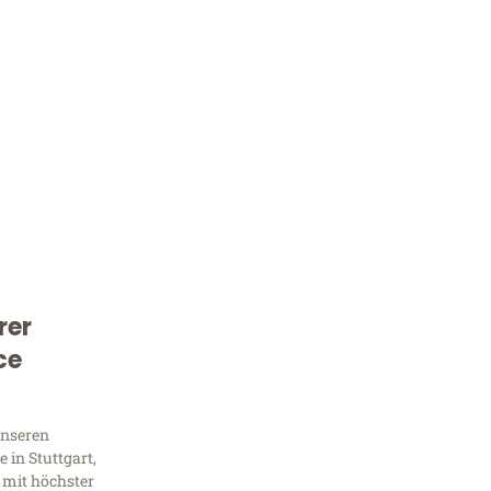
rer
Kostenlose Beratung!
ce
Sie 
Frag
unseren
 in Stuttgart,
 mit höchster