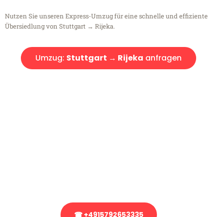
Nutzen Sie unseren Express-Umzug für eine schnelle und effiziente
Übersiedlung von Stuttgart → Rijeka.
Umzug:
Stuttgart → Rijeka
anfragen
Kostenlose Beratung!
Sie haben Fragen?
Sie haben Fragen zu Ihrem Transport oder benötigen eine Beratung
bezüglich Ihres Umzug?
Rufen Sie uns gerne an, unser Team aus Experten freut sich, Ihnen
kostenlos weiterzuhelfen!
☎ +4915792653335