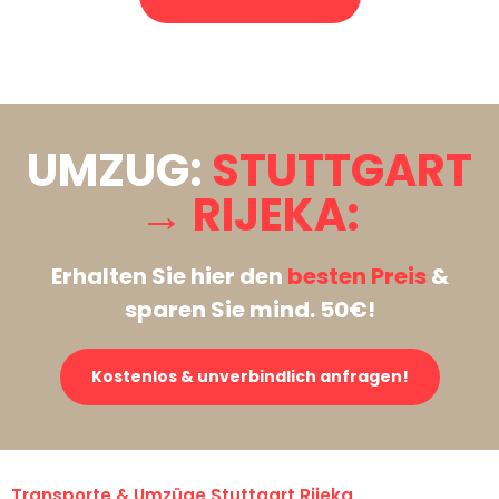
Stattdessen eine unverbindliche Anfrage senden
UMZUG:
STUTTGART
→ RIJEKA:
Erhalten Sie hier den
besten Preis
&
sparen Sie mind. 50€!
Kostenlos & unverbindlich anfragen!
Transporte & Umzüge Stuttgart Rijeka