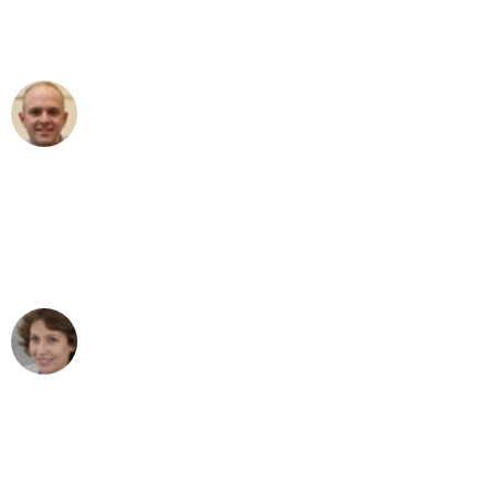
Umzugsservice für ihren
außergewöhnlichen Service!"
Frederik F.
Umzug in Stuttgart
"Besser hätte ich mir den Umzug von
Stuttgart nach Wien nicht vorstellen
können - DANKE!"
Maria W
Umzug von Stuttgart nach Wien
"Mein Klavier kam in unter 24 Stunden
ohne einen Kratzer an - ein