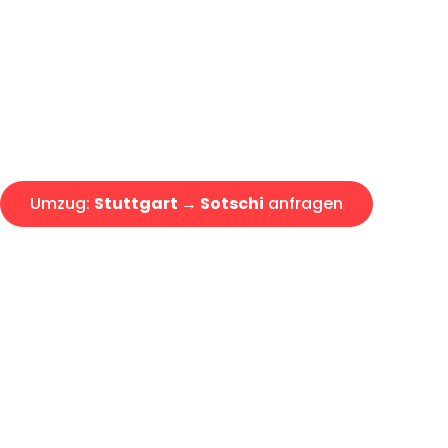
Express-Abwicklung in unter 2
Über 15 Jahre Erfahrung mit 
Angebot erhalten in unter 30 
Umzug:
Stuttgart → Sotschi
anfragen
Alle Umzugsanfragen sind zu 100% kostenlos & unverbind