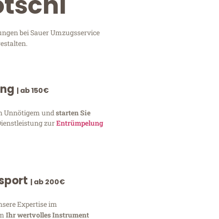
otschi
stungen bei Sauer Umzugsservice
estalten.
ung
| ab 150€
von Unnötigem und
starten Sie
Dienstleistung zur
Entrümpelung
nsport
| ab 200€
nsere Expertise im
um
Ihr wertvolles Instrument