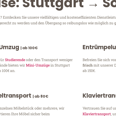
se: Stuttgart → S
 Entdecken Sie unsere vielfältigen und kosteneffizienten Dienstlei
en gerecht zu werden und den Übergang so reibungslos wie möglich zu g
 Umzug
Entrümpel
| ab 100€
für
Studierende
oder den Transport weniger
Befreien Sie sich 
ände bieten wir
Mini-Umzüge
in Stuttgart
frisch
mit unserer 
 100€ an.
ab 150€.
ltransport
Klaviertra
| ab 80€
inzelnes Möbelstück oder mehrere, wir
Vertrauen Sie auf u
tieren Ihre Möbel sicher beim
Klaviertransport
, 