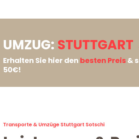
UMZUG:
STUTTGART 
Erhalten Sie hier den
besten Preis
& s
50€!
Transporte & Umzüge Stuttgart Sotschi