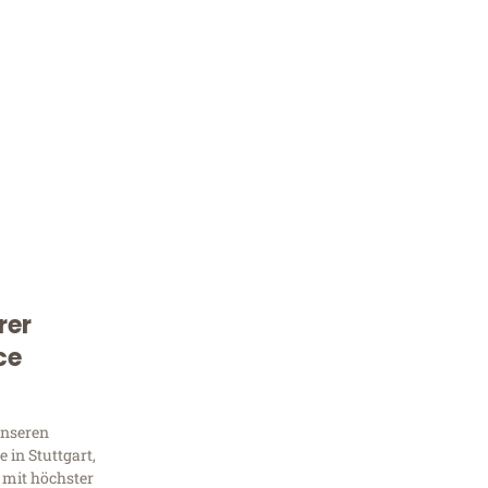
rer
Kostenlose Beratung!
ce
Sie 
Frag
unseren
 in Stuttgart,
 mit höchster