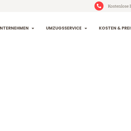
Kostenlose 
NTERNEHMEN
UMZUGSSERVICE
KOSTEN & PREI
rt Sotschi
schi (ab 199€)