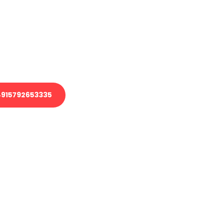
 Transport oder benötigen eine
 Umzug?
ser Team aus Experten freut sich,
elfen!
915792653335
nverbindliche Anfrage senden