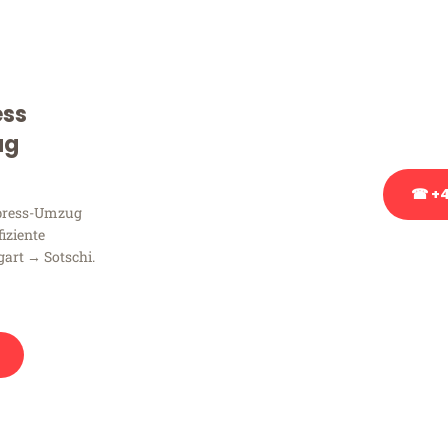
Sie haben Fragen zu Ihrem
Beratung bezüglich Ihres
Rufen Sie uns gerne an, un
ess
Ihnen kostenlos weiterzuh
ug
☎ +4
xpress-Umzug
fiziente
Stattdessen eine u
gart → Sotschi.