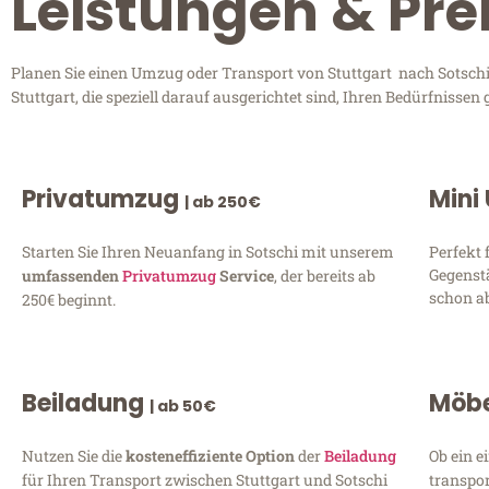
Leistungen & Prei
Planen Sie einen Umzug oder Transport von Stuttgart nach Sotschi?
Stuttgart, die speziell darauf ausgerichtet sind, Ihren Bedürfniss
Privatumzug
Mini
| ab 250€
Starten Sie Ihren Neuanfang in Sotschi mit unserem
Perfekt 
Gegenst
umfassenden
Privatumzug
Service
, der bereits ab
schon ab
250€ beginnt.
Beiladung
Möbe
| ab 50€
Nutzen Sie die
kosteneffiziente Option
der
Beiladung
Ob ein e
für Ihren Transport zwischen Stuttgart und Sotschi
transpor