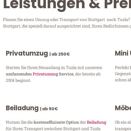
Leistungen & Prei
Planen Sie einen Umzug oder Transport von Stuttgart nach Tuzla? 
Stuttgart, die speziell darauf ausgerichtet sind, Ihren Bedürfniss
Privatumzug
Mini
| ab 250€
Starten Sie Ihren Neuanfang in Tuzla mit unserem
Perfekt 
Gegenst
umfassenden
Privatumzug
Service
, der bereits ab
schon ab
250€ beginnt.
Beiladung
Möbe
| ab 50€
Nutzen Sie die
kosteneffiziente Option
der
Beiladung
Ob ein e
für Ihren Transport zwischen Stuttgart und Tuzla
transpor