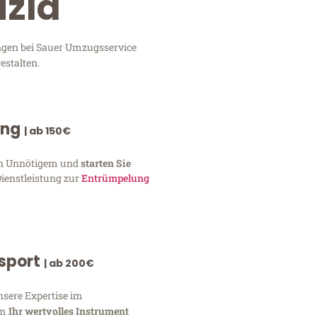
uzla
ungen bei Sauer Umzugsservice
estalten.
ung
| ab 150€
von Unnötigem und
starten Sie
Dienstleistung zur
Entrümpelung
nsport
| ab 200€
nsere Expertise im
um
Ihr wertvolles Instrument