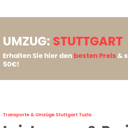
UMZUG:
STUTTGART 
Erhalten Sie hier den
besten Preis
& s
50€!
Transporte & Umzüge Stuttgart Tuzla