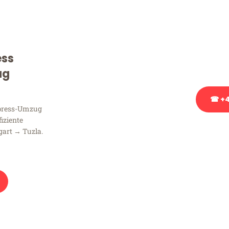
Sie haben Fragen zu Ihrem
Beratung bezüglich Ihres
Rufen Sie uns gerne an, un
ess
Ihnen kostenlos weiterzuh
ug
☎ +4
xpress-Umzug
fiziente
Stattdessen eine u
gart → Tuzla.