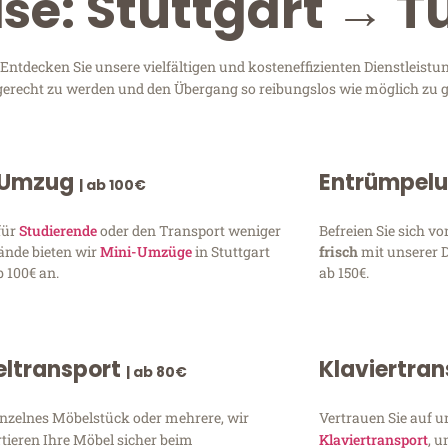
se: Stuttgart → T
Entdecken Sie unsere vielfältigen und kosteneffizienten Dienstleist
en gerecht zu werden und den Übergang so reibungslos wie möglich zu g
 Umzug
Entrümpel
| ab 100€
für
Studierende
oder den Transport weniger
Befreien Sie sich 
ände bieten wir
Mini-Umzüge
in Stuttgart
frisch
mit unserer 
 100€ an.
ab 150€.
ltransport
Klaviertra
| ab 80€
inzelnes Möbelstück oder mehrere, wir
Vertrauen Sie auf u
tieren Ihre Möbel sicher beim
Klaviertransport
, 