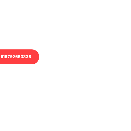
 Transport oder benötigen eine
 Umzug?
ser Team aus Experten freut sich,
elfen!
915792653335
nverbindliche Anfrage senden