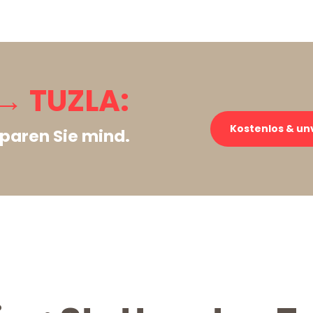
→ TUZLA:
Kostenlos & un
paren Sie mind.