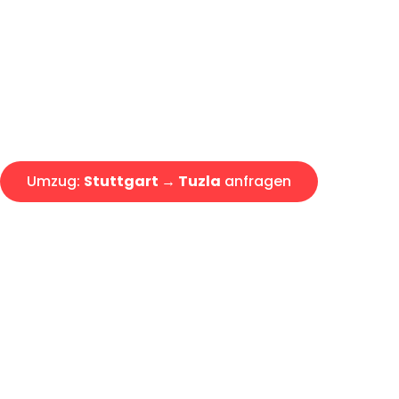
Express-Abwicklung in unter 2
Über 15 Jahre Erfahrung mit 
Angebot erhalten in unter 30 
Umzug:
Stuttgart → Tuzla
anfragen
Alle Umzugsanfragen sind zu 100% kostenlos & unverbind