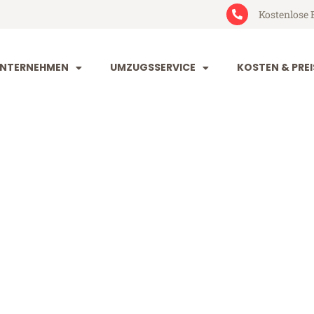
Kostenlose 
NTERNEHMEN
UMZUGSSERVICE
KOSTEN & PREI
rt Tuzla
la (ab 199€)