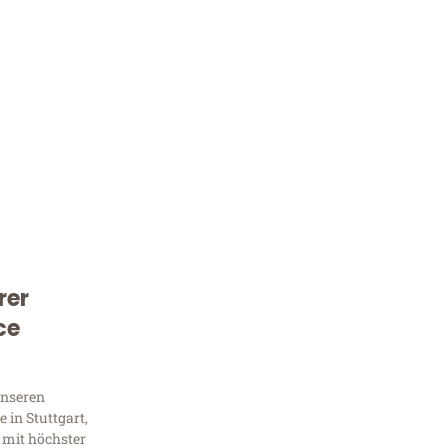
rer
Kostenlose Beratung!
ce
Sie 
Frag
unseren
 in Stuttgart,
 mit höchster