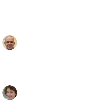
"Erste Klasse! Ein großes Dankeschön
an das gesamte Team von Sauer
Umzugsservice für ihren
außergewöhnlichen Service!"
Frederik F.
Umzug in Stuttgart
"Besser hätte ich mir den Umzug von
Stuttgart nach Wien nicht vorstellen
können - DANKE!"
Maria W
Umzug von Stuttgart nach Wien