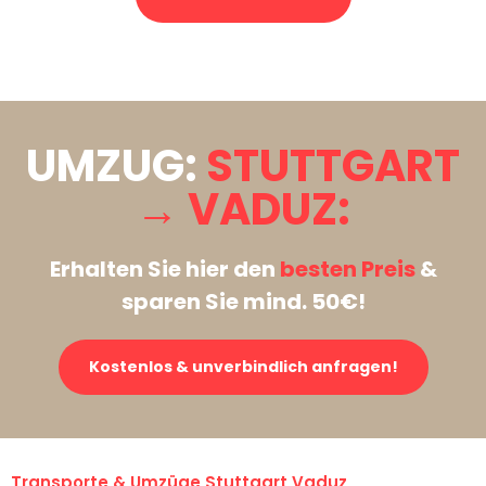
Stattdessen eine unverbindliche Anfrage senden
UMZUG:
STUTTGART
→ VADUZ:
Erhalten Sie hier den
besten Preis
&
sparen Sie mind. 50€!
Kostenlos & unverbindlich anfragen!
Transporte & Umzüge Stuttgart Vaduz