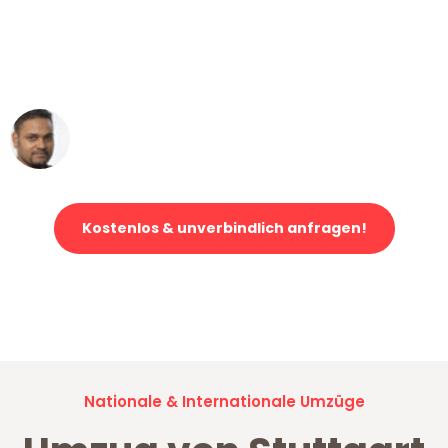
"Mein Klavier kam in unter 24 Stunden
ohne einen Kratzer an - ein
erstklassiger Service!"
Ümit Y.
Klaviertransport in Stuttgart
Kostenlos & unverbindlich anfragen!
Jetzt anfragen und der nächste glückliche Kunde werden. Alle
Umzugsanfragen sind zu
100% kostenlos & unverbindlich!
Nationale & Internationale Umzüge