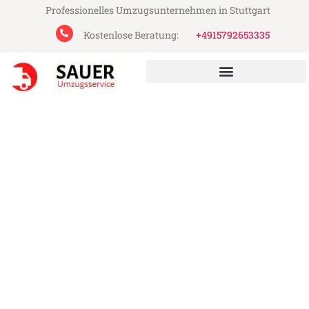
Professionelles Umzugsunternehmen in Stuttgart
Kostenlose Beratung:
+4915792653335
Sauer Umzugsservice aus Stuttgart
Umzug Stuttgart Vila Nova
de Gaia
Günstiger Umzug Stuttgart Vila Nova de
Gaia (ab 199€)
Express-Abwicklung in unter 24 Stunden!
Über 15 Jahre Erfahrung mit Umzügen!