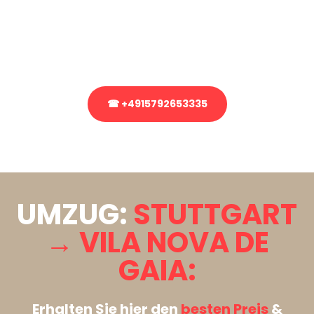
Sie haben Fragen zu Ihrem Transport oder benötigen eine Beratung
bezüglich Ihres Umzug?
Rufen Sie uns gerne an, unser Team aus Experten freut sich, Ihnen
kostenlos weiterzuhelfen!
☎ +4915792653335
Stattdessen eine unverbindliche Anfrage senden
UMZUG:
STUTTGART
→ VILA NOVA DE
GAIA:
Erhalten Sie hier den
besten Preis
&