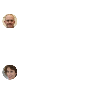
außergewöhnlichen Service!"
Frederik F.
Umzug in Stuttgart
"Besser hätte ich mir den Umzug von
Stuttgart nach Wien nicht vorstellen
können - DANKE!"
Maria W
Umzug von Stuttgart nach Wien
"Mein Klavier kam in unter 24 Stunden
ohne einen Kratzer an - ein
erstklassiger Service!"