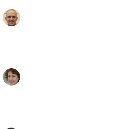
Frederik F.
Umzug in Stuttgart
"Besser hätte ich mir den Umzug von
Stuttgart nach Wien nicht vorstellen
können - DANKE!"
Maria W
Umzug von Stuttgart nach Wien
"Mein Klavier kam in unter 24 Stunden
ohne einen Kratzer an - ein
erstklassiger Service!"