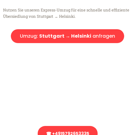
Nutzen Sie unseren Express-Umzug für eine schnelle und effiziente
Übersiedlung von Stuttgart → Helsinki.
Umzug:
Stuttgart → Helsinki
anfragen
Kostenlose Beratung!
Sie haben Fragen?
Sie haben Fragen zu Ihrem Transport oder benötigen eine Beratung
bezüglich Ihres Umzug?
Rufen Sie uns gerne an, unser Team aus Experten freut sich, Ihnen
kostenlos weiterzuhelfen!
☎ +4915792653335