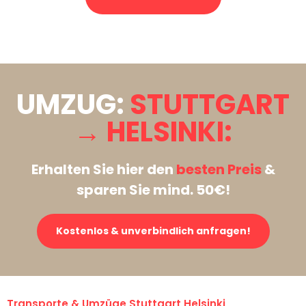
Stattdessen eine unverbindliche Anfrage senden
UMZUG:
STUTTGART
→ HELSINKI:
Erhalten Sie hier den
besten Preis
&
sparen Sie mind. 50€!
Kostenlos & unverbindlich anfragen!
Transporte & Umzüge Stuttgart Helsinki