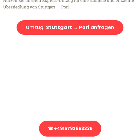
Nutzen Sie unseren Express-Umzug für eine schnelle und effiziente
Übersiedlung von Stuttgart → Pori.
Umzug:
Stuttgart → Pori
anfragen
Kostenlose Beratung!
Sie haben Fragen?
Sie haben Fragen zu Ihrem Transport oder benötigen eine Beratung
bezüglich Ihres Umzug?
Rufen Sie uns gerne an, unser Team aus Experten freut sich, Ihnen
kostenlos weiterzuhelfen!
☎ +4915792653335