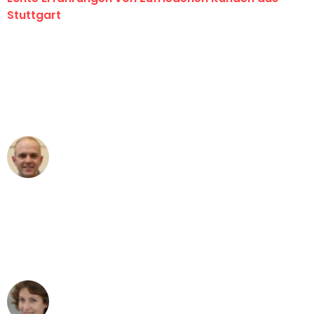
Stuttgart
"Erste Klasse! Ein großes Dankeschön
an das gesamte Team von Sauer
Umzugsservice für ihren
außergewöhnlichen Service!"
Frederik F.
Umzug in Stuttgart
"Besser hätte ich mir den Umzug von
Stuttgart nach Wien nicht vorstellen
können - DANKE!"
Maria W
Umzug von Stuttgart nach Wien