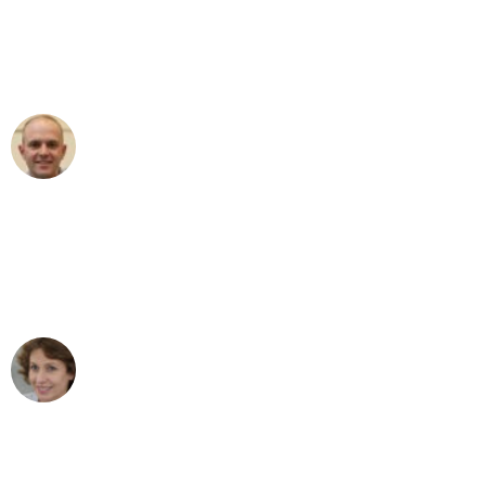
an das gesamte Team von Sauer
Umzugsservice für ihren
außergewöhnlichen Service!"
Frederik F.
Umzug in Stuttgart
"Besser hätte ich mir den Umzug von
Stuttgart nach Wien nicht vorstellen
können - DANKE!"
Maria W
Umzug von Stuttgart nach Wien
"Mein Klavier kam in unter 24 Stunden