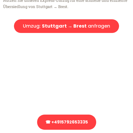
Nutzen Sie unseren Express-Umzug für eine schnelle und effiziente
Übersiedlung von Stuttgart → Brest.
Umzug:
Stuttgart → Brest
anfragen
Kostenlose Beratung!
Sie haben Fragen?
Sie haben Fragen zu Ihrem Transport oder benötigen eine Beratung
bezüglich Ihres Umzug?
Rufen Sie uns gerne an, unser Team aus Experten freut sich, Ihnen
kostenlos weiterzuhelfen!
☎ +4915792653335