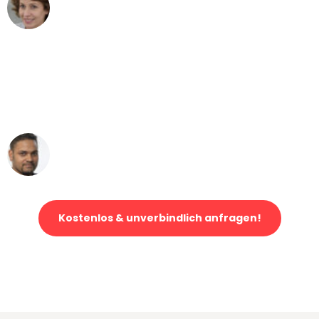
Maria W
Umzug von Stuttgart nach Wien
"Mein Klavier kam in unter 24 Stunden
ohne einen Kratzer an - ein
erstklassiger Service!"
Ümit Y.
Klaviertransport in Stuttgart
Kostenlos & unverbindlich anfragen!
Jetzt anfragen und der nächste glückliche Kunde werden. Alle
Umzugsanfragen sind zu
100% kostenlos & unverbindlich!