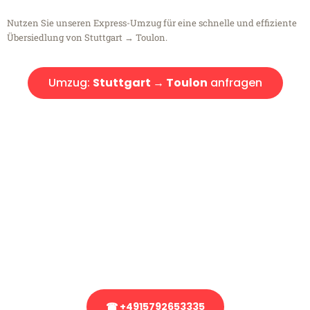
Nutzen Sie unseren Express-Umzug für eine schnelle und effiziente
Übersiedlung von Stuttgart → Toulon.
Umzug:
Stuttgart → Toulon
anfragen
Kostenlose Beratung!
Sie haben Fragen?
Sie haben Fragen zu Ihrem Transport oder benötigen eine Beratung
bezüglich Ihres Umzug?
Rufen Sie uns gerne an, unser Team aus Experten freut sich, Ihnen
kostenlos weiterzuhelfen!
☎ +4915792653335