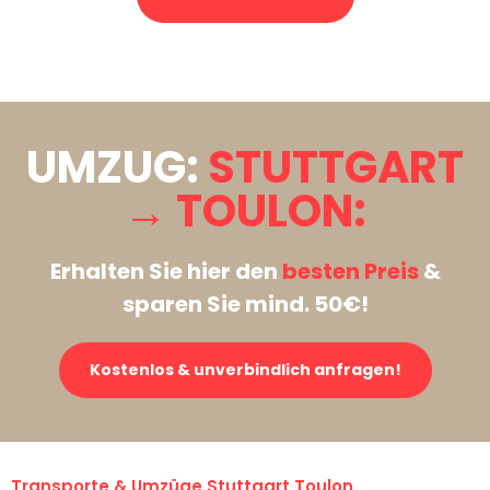
Stattdessen eine unverbindliche Anfrage senden
UMZUG:
STUTTGART
→ TOULON:
Erhalten Sie hier den
besten Preis
&
sparen Sie mind. 50€!
Kostenlos & unverbindlich anfragen!
Transporte & Umzüge Stuttgart Toulon