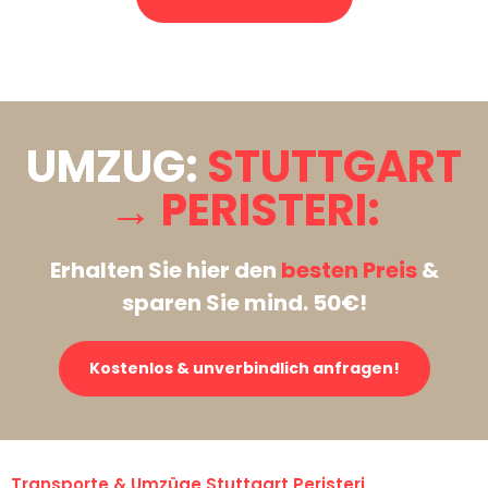
Stattdessen eine unverbindliche Anfrage senden
UMZUG:
STUTTGART
→ PERISTERI:
Erhalten Sie hier den
besten Preis
&
sparen Sie mind. 50€!
Kostenlos & unverbindlich anfragen!
Transporte & Umzüge Stuttgart Peristeri