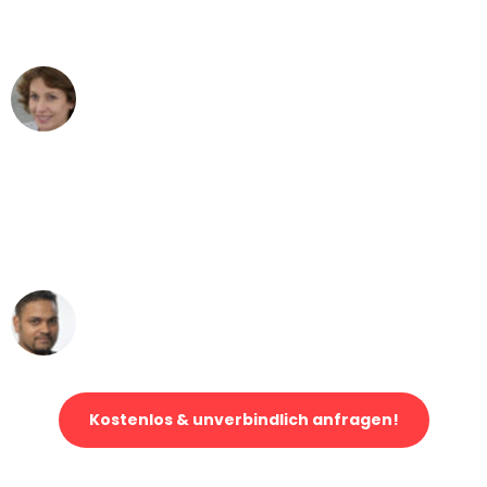
können - DANKE!"
Maria W
Umzug von Stuttgart nach Wien
"Mein Klavier kam in unter 24 Stunden
ohne einen Kratzer an - ein
erstklassiger Service!"
Ümit Y.
Klaviertransport in Stuttgart
Kostenlos & unverbindlich anfragen!
Jetzt anfragen und der nächste glückliche Kunde werden. Alle