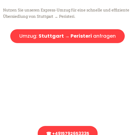
Nutzen Sie unseren Express-Umzug für eine schnelle und effiziente
Übersiedlung von Stuttgart → Peristeri.
Umzug:
Stuttgart → Peristeri
anfragen
Kostenlose Beratung!
Sie haben Fragen?
Sie haben Fragen zu Ihrem Transport oder benötigen eine Beratung
bezüglich Ihres Umzug?
Rufen Sie uns gerne an, unser Team aus Experten freut sich, Ihnen
kostenlos weiterzuhelfen!
☎ +4915792653335