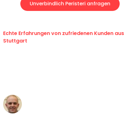
Unverbindlich Peristeri anfragen
Echte Erfahrungen von zufriedenen Kunden aus
Stuttgart
"Erste Klasse! Ein großes Dankeschön
an das gesamte Team von Sauer
Umzugsservice für ihren
außergewöhnlichen Service!"
Frederik F.
Umzug in Stuttgart
"Besser hätte ich mir den Umzug von
Stuttgart nach Wien nicht vorstellen