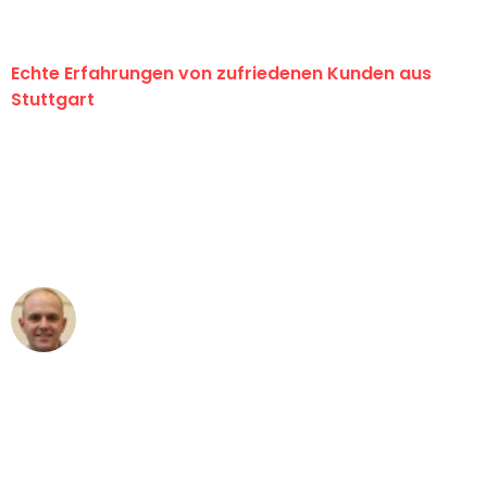
Echte Erfahrungen von zufriedenen Kunden aus
Stuttgart
"Erste Klasse! Ein großes Dankeschön
an das gesamte Team von Sauer
Umzugsservice für ihren
außergewöhnlichen Service!"
Frederik F.
Umzug in Stuttgart
"Besser hätte ich mir den Umzug von
Stuttgart nach Wien nicht vorstellen
können - DANKE!"