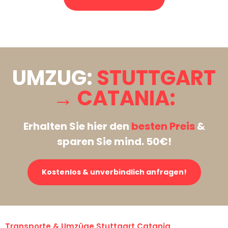
Stattdessen eine unverbindliche Anfrage senden
UMZUG:
STUTTGART
→ CATANIA:
Erhalten Sie hier den
besten Preis
&
sparen Sie mind. 50€!
Kostenlos & unverbindlich anfragen!
Transporte & Umzüge Stuttgart Catania