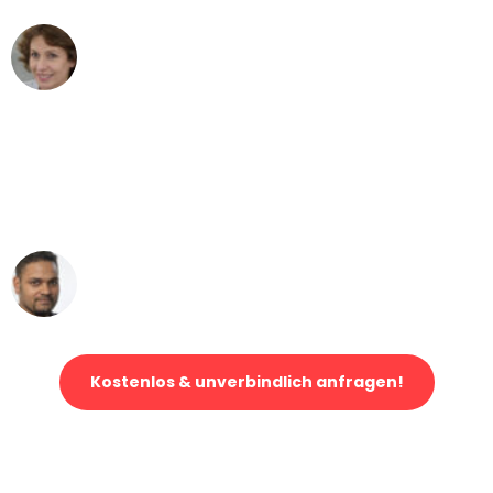
Maria W
Umzug von Stuttgart nach Wien
"Mein Klavier kam in unter 24 Stunden
ohne einen Kratzer an - ein
erstklassiger Service!"
Ümit Y.
Klaviertransport in Stuttgart
Kostenlos & unverbindlich anfragen!
Jetzt anfragen und der nächste glückliche Kunde werden. Alle
Umzugsanfragen sind zu
100% kostenlos & unverbindlich!