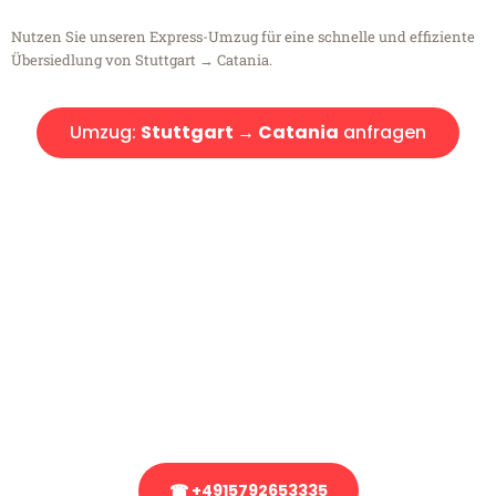
Nutzen Sie unseren Express-Umzug für eine schnelle und effiziente
Übersiedlung von Stuttgart → Catania.
Umzug:
Stuttgart → Catania
anfragen
Kostenlose Beratung!
Sie haben Fragen?
Sie haben Fragen zu Ihrem Transport oder benötigen eine Beratung
bezüglich Ihres Umzug?
Rufen Sie uns gerne an, unser Team aus Experten freut sich, Ihnen
kostenlos weiterzuhelfen!
☎ +4915792653335