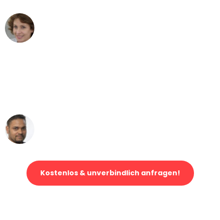
Maria W
Umzug von Stuttgart nach Wien
"Mein Klavier kam in unter 24 Stunden
ohne einen Kratzer an - ein
erstklassiger Service!"
Ümit Y.
Klaviertransport in Stuttgart
Kostenlos & unverbindlich anfragen!
Jetzt anfragen und der nächste glückliche Kunde werden. Alle
Umzugsanfragen sind zu
100% kostenlos & unverbindlich!