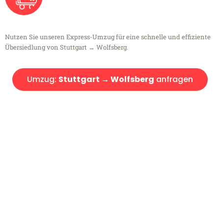
Nutzen Sie unseren Express-Umzug für eine schnelle und effiziente
Übersiedlung von Stuttgart → Wolfsberg.
Umzug:
Stuttgart → Wolfsberg
anfragen
Kostenlose Beratung!
Sie haben Fragen?
Sie haben Fragen zu Ihrem Transport oder benötigen eine Beratung
bezüglich Ihres Umzug?
Rufen Sie uns gerne an, unser Team aus Experten freut sich, Ihnen
kostenlos weiterzuhelfen!