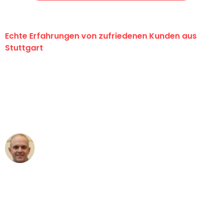
Echte Erfahrungen von zufriedenen Kunden aus
Stuttgart
"Erste Klasse! Ein großes Dankeschön
an das gesamte Team von Sauer
Umzugsservice für ihren
außergewöhnlichen Service!"
Frederik F.
Umzug in Stuttgart
"Besser hätte ich mir den Umzug von
Stuttgart nach Wien nicht vorstellen
können - DANKE!"