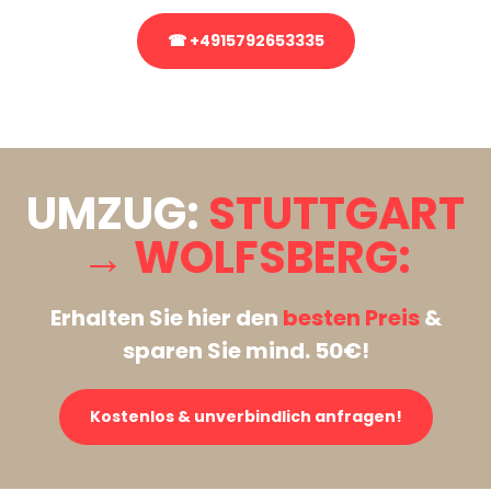
☎ +4915792653335
Stattdessen eine unverbindliche Anfrage senden
UMZUG:
STUTTGART
→ WOLFSBERG:
Erhalten Sie hier den
besten Preis
&
sparen Sie mind. 50€!
Kostenlos & unverbindlich anfragen!