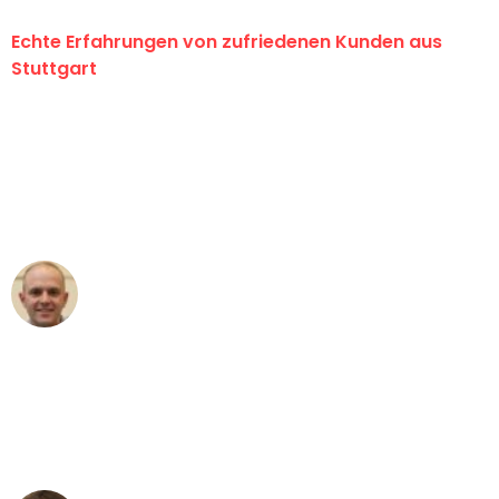
Echte Erfahrungen von zufriedenen Kunden aus
Stuttgart
"Erste Klasse! Ein großes Dankeschön
an das gesamte Team von Sauer
Umzugsservice für ihren
außergewöhnlichen Service!"
Frederik F.
Umzug in Stuttgart
"Besser hätte ich mir den Umzug von
Stuttgart nach Wien nicht vorstellen
können - DANKE!"