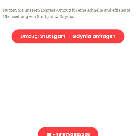
Nutzen Sie unseren Express-Umzug für eine schnelle und effiziente
Übersiedlung von Stuttgart → Gdynia.
Umzug:
Stuttgart → Gdynia
anfragen
Kostenlose Beratung!
Sie haben Fragen?
Sie haben Fragen zu Ihrem Transport oder benötigen eine Beratung
bezüglich Ihres Umzug?
Rufen Sie uns gerne an, unser Team aus Experten freut sich, Ihnen
kostenlos weiterzuhelfen!
☎ +4915792653335