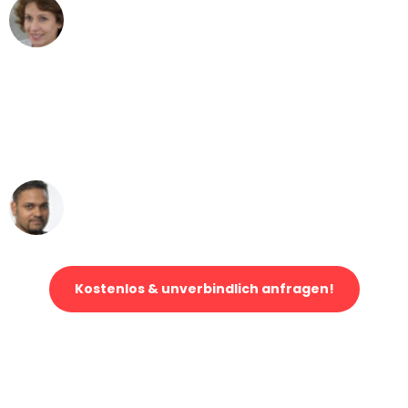
Maria W
Umzug von Stuttgart nach Wien
"Mein Klavier kam in unter 24 Stunden
ohne einen Kratzer an - ein
erstklassiger Service!"
Ümit Y.
Klaviertransport in Stuttgart
Kostenlos & unverbindlich anfragen!
Jetzt anfragen und der nächste glückliche Kunde werden. Alle
Umzugsanfragen sind zu
100% kostenlos & unverbindlich!