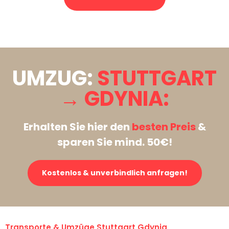
Stattdessen eine unverbindliche Anfrage senden
UMZUG:
STUTTGART
→ GDYNIA:
Erhalten Sie hier den
besten Preis
&
sparen Sie mind. 50€!
Kostenlos & unverbindlich anfragen!
Transporte & Umzüge Stuttgart Gdynia