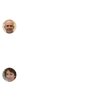
Umzugsservice für ihren
außergewöhnlichen Service!"
Frederik F.
Umzug in Stuttgart
"Besser hätte ich mir den Umzug von
Stuttgart nach Wien nicht vorstellen
können - DANKE!"
Maria W
Umzug von Stuttgart nach Wien
"Mein Klavier kam in unter 24 Stunden
ohne einen Kratzer an - ein