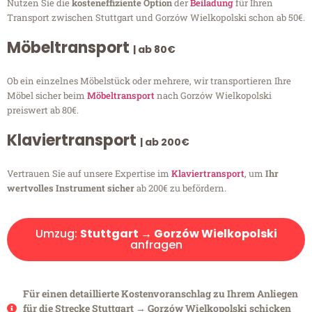
Nutzen Sie die
kosteneffiziente Option
der
Beiladung
für Ihren
Transport zwischen Stuttgart und Gorzów Wielkopolski schon ab 50€.
Möbeltransport
| ab 80€
Ob ein einzelnes Möbelstück oder mehrere, wir transportieren Ihre
Möbel sicher beim
Möbeltransport
nach Gorzów Wielkopolski
preiswert ab 80€.
Klaviertransport
| ab 200€
Vertrauen Sie auf unsere Expertise im
Klaviertransport
, um
Ihr
wertvolles Instrument sicher
ab 200€ zu befördern.
Umzug:
Stuttgart → Gorzów Wielkopolski
anfragen
Für einen detaillierte Kostenvoranschlag zu Ihrem Anliegen
für die Strecke Stuttgart → Gorzów Wielkopolski schicken