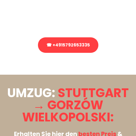
Sie haben Fragen zu Ihrem Transport oder benötigen eine Beratung
bezüglich Ihres Umzug?
Rufen Sie uns gerne an, unser Team aus Experten freut sich, Ihnen
kostenlos weiterzuhelfen!
☎ +4915792653335
Stattdessen eine unverbindliche Anfrage senden
UMZUG:
STUTTGART
→ GORZÓW
WIELKOPOLSKI:
Erhalten Sie hier den
besten Preis
&