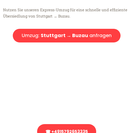
Nutzen Sie unseren Express-Umzug für eine schnelle und effiziente
Übersiedlung von Stuttgart → Buzau.
Umzug:
Stuttgart → Buzau
anfragen
Kostenlose Beratung!
Sie haben Fragen?
Sie haben Fragen zu Ihrem Transport oder benötigen eine Beratung
bezüglich Ihres Umzug?
Rufen Sie uns gerne an, unser Team aus Experten freut sich, Ihnen
kostenlos weiterzuhelfen!
☎ +4915792653335