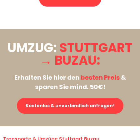
Stattdessen eine unverbindliche Anfrage senden
UMZUG:
STUTTGART
→ BUZAU:
Erhalten Sie hier den
besten Preis
&
sparen Sie mind. 50€!
Kostenlos & unverbindlich anfragen!
Transporte & Umzüge Stuttgart Buzau