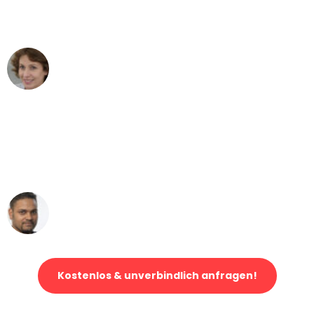
Stuttgart nach Wien nicht vorstellen
können - DANKE!"
Maria W
Umzug von Stuttgart nach Wien
"Mein Klavier kam in unter 24 Stunden
ohne einen Kratzer an - ein
erstklassiger Service!"
Ümit Y.
Klaviertransport in Stuttgart
Kostenlos & unverbindlich anfragen!