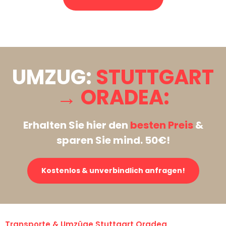
Stattdessen eine unverbindliche Anfrage senden
UMZUG:
STUTTGART
→ ORADEA:
Erhalten Sie hier den
besten Preis
&
sparen Sie mind. 50€!
Kostenlos & unverbindlich anfragen!
Transporte & Umzüge Stuttgart Oradea