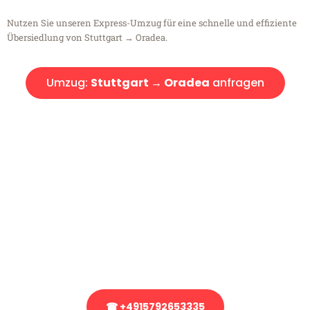
Nutzen Sie unseren Express-Umzug für eine schnelle und effiziente
Übersiedlung von Stuttgart → Oradea.
Umzug:
Stuttgart → Oradea
anfragen
Kostenlose Beratung!
Sie haben Fragen?
Sie haben Fragen zu Ihrem Transport oder benötigen eine Beratung
bezüglich Ihres Umzug?
Rufen Sie uns gerne an, unser Team aus Experten freut sich, Ihnen
kostenlos weiterzuhelfen!
☎ +4915792653335