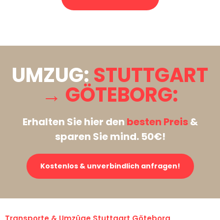
Stattdessen eine unverbindliche Anfrage senden
UMZUG:
STUTTGART
→ GÖTEBORG:
Erhalten Sie hier den
besten Preis
&
sparen Sie mind. 50€!
Kostenlos & unverbindlich anfragen!
Transporte & Umzüge Stuttgart Göteborg