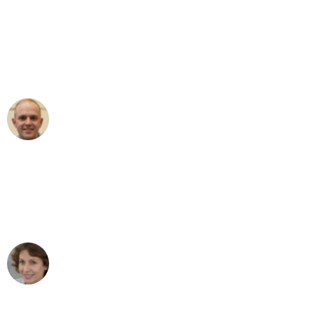
"Erste Klasse! Ein großes Dankeschön
an das gesamte Team von Sauer
Umzugsservice für ihren
außergewöhnlichen Service!"
Frederik F.
Umzug in Stuttgart
"Besser hätte ich mir den Umzug von
Stuttgart nach Wien nicht vorstellen
können - DANKE!"
Maria W
Umzug von Stuttgart nach Wien