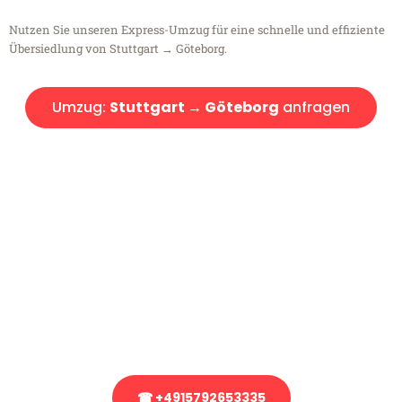
Nutzen Sie unseren Express-Umzug für eine schnelle und effiziente
Übersiedlung von Stuttgart → Göteborg.
Umzug:
Stuttgart → Göteborg
anfragen
Kostenlose Beratung!
Sie haben Fragen?
Sie haben Fragen zu Ihrem Transport oder benötigen eine Beratung
bezüglich Ihres Umzug?
Rufen Sie uns gerne an, unser Team aus Experten freut sich, Ihnen
kostenlos weiterzuhelfen!
☎ +4915792653335