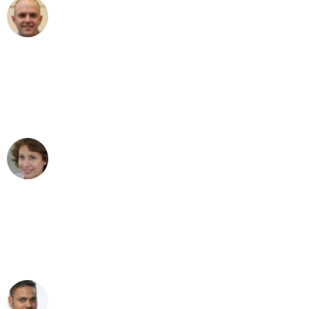
Frederik F.
Umzug in Stuttgart
"Besser hätte ich mir den Umzug von
Stuttgart nach Wien nicht vorstellen
können - DANKE!"
Maria W
Umzug von Stuttgart nach Wien
"Mein Klavier kam in unter 24 Stunden
ohne einen Kratzer an - ein
erstklassiger Service!"
Ümit Y.
Klaviertransport in Stuttgart