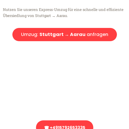
Nutzen Sie unseren Express-Umzug für eine schnelle und effiziente
Übersiedlung von Stuttgart → Aarau.
Umzug:
Stuttgart → Aarau
anfragen
Kostenlose Beratung!
Sie haben Fragen?
Sie haben Fragen zu Ihrem Transport oder benötigen eine Beratung
bezüglich Ihres Umzug?
Rufen Sie uns gerne an, unser Team aus Experten freut sich, Ihnen
kostenlos weiterzuhelfen!
☎ +4915792653335