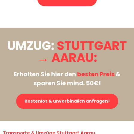
Stattdessen eine unverbindliche Anfrage senden
UMZUG:
STUTTGART
→ AARAU:
Erhalten Sie hier den
besten Preis
&
sparen Sie mind. 50€!
Kostenlos & unverbindlich anfragen!
Transporte & Umzüge Stuttgart Aarau