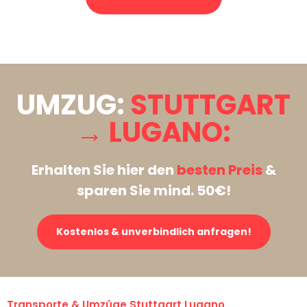
Stattdessen eine unverbindliche Anfrage senden
UMZUG:
STUTTGART
→ LUGANO:
Erhalten Sie hier den
besten Preis
&
sparen Sie mind. 50€!
Kostenlos & unverbindlich anfragen!
Transporte & Umzüge Stuttgart Lugano