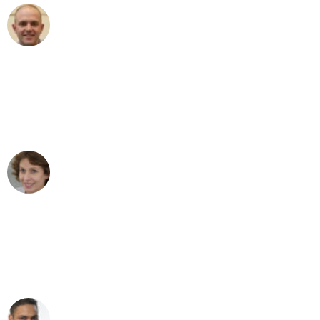
Frederik F.
Umzug in Stuttgart
"Besser hätte ich mir den Umzug von
Stuttgart nach Wien nicht vorstellen
können - DANKE!"
Maria W
Umzug von Stuttgart nach Wien
"Mein Klavier kam in unter 24 Stunden
ohne einen Kratzer an - ein
erstklassiger Service!"
Ümit Y.