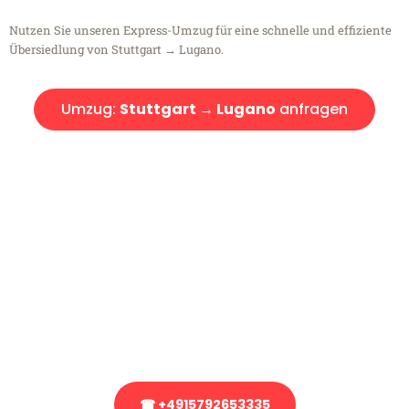
Nutzen Sie unseren Express-Umzug für eine schnelle und effiziente
Übersiedlung von Stuttgart → Lugano.
Umzug:
Stuttgart → Lugano
anfragen
Kostenlose Beratung!
Sie haben Fragen?
Sie haben Fragen zu Ihrem Transport oder benötigen eine Beratung
bezüglich Ihres Umzug?
Rufen Sie uns gerne an, unser Team aus Experten freut sich, Ihnen
kostenlos weiterzuhelfen!
☎ +4915792653335