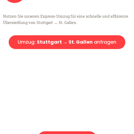
Nutzen Sie unseren Express-Umzug für eine schnelle und effiziente
Übersiedlung von Stuttgart → St. Gallen.
Umzug:
Stuttgart → St. Gallen
anfragen
Kostenlose Beratung!
Sie haben Fragen?
Sie haben Fragen zu Ihrem Transport oder benötigen eine Beratung
bezüglich Ihres Umzug?
Rufen Sie uns gerne an, unser Team aus Experten freut sich, Ihnen
kostenlos weiterzuhelfen!