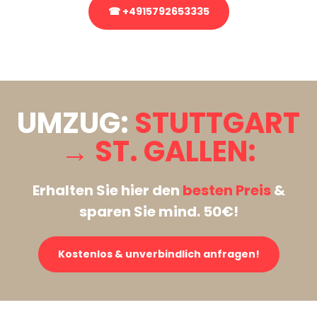
☎ +4915792653335
Stattdessen eine unverbindliche Anfrage senden
UMZUG:
STUTTGART
→ ST. GALLEN:
Erhalten Sie hier den
besten Preis
&
sparen Sie mind. 50€!
Kostenlos & unverbindlich anfragen!