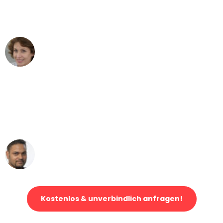
Stuttgart nach Wien nicht vorstellen
können - DANKE!"
Maria W
Umzug von Stuttgart nach Wien
"Mein Klavier kam in unter 24 Stunden
ohne einen Kratzer an - ein
erstklassiger Service!"
Ümit Y.
Klaviertransport in Stuttgart
Kostenlos & unverbindlich anfragen!