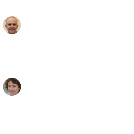
außergewöhnlichen Service!"
Frederik F.
Umzug in Stuttgart
"Besser hätte ich mir den Umzug von
Stuttgart nach Wien nicht vorstellen
können - DANKE!"
Maria W
Umzug von Stuttgart nach Wien
"Mein Klavier kam in unter 24 Stunden
ohne einen Kratzer an - ein
erstklassiger Service!"