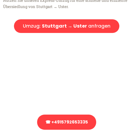
Nutzen Sie unseren Express-Umzug für eine schnelle und effiziente
Übersiedlung von Stuttgart → Uster.
Umzug:
Stuttgart → Uster
anfragen
Kostenlose Beratung!
Sie haben Fragen?
Sie haben Fragen zu Ihrem Transport oder benötigen eine Beratung
bezüglich Ihres Umzug?
Rufen Sie uns gerne an, unser Team aus Experten freut sich, Ihnen
kostenlos weiterzuhelfen!
☎ +4915792653335